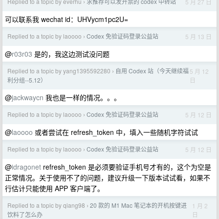
Replied to a topic by everhu
求推荐可以发开票的 codex 中转站
5 月 27 日
›
可以联系我 wechat id：UHVycm1pc2U=
Replied to a topic by laoooo
Codex 免验证码登录公益站
5 月 13 日
›
@
r03r03
是的，我这边测试没问题
Replied to a topic by yang1395592280
自用 Codex 站（今天继续福
5 月 12
›
日
利分组--5.12）
@
jackwaycn
我也是一样的情况。。。
Replied to a topic by laoooo
Codex 免验证码登录公益站
5 月 12 日
›
@
laoooo
或者尝试在 refresh_token 中，填入一些随机字符试试
Replied to a topic by laoooo
Codex 免验证码登录公益站
5 月 12 日
›
@
idragonet
refresh_token 是必须要验证手机号才有的，这个为空是
正常情况。关于使用不了的问题，建议升级一下版本试试看，如果不
行估计只能使用 APP 客户端了。
Replied to a topic by qiang98
20 款的 M1 Mac 笔记本的开机按键进
1 月 2
›
日
饮料了怎么办