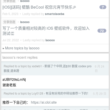
分享创造
•
laoooo
[iOS][送码] 壁酷 BeCool 祝您元宵节快乐🎉
7
Feb 5, 2023 • Lastly replied by
smartxiaoeba
分享创造
•
laoooo
写了一个质量相对较高的 iOS 壁纸软件，欢迎加入
72
测试👏
Jul 22, 2022 • Lastly replied by
laoooo
More topics by laoooo
»
laoooo's recent replies
Replied to a topic by xsdwb1
新搞了个中转,送$30 额度 codex pro
6 月 24
›
日
额度,速来蹬
aUBiY29sLmNj
谢谢老板
Replied to a topic by Lcy0128
有没有好用的中转站推荐一下的！
5 月 29 日
›
推荐一下自己的：
https://ai.clol.site