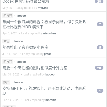
Codex 免验证码登录公益站
28
May 26 • Lastly replied by
myKing
问与答
•
laoooo
想问一个很诡异的电视面板显示问题，似乎只出现
7
在杜比视界/HDR 模式下
Apr 5, 2024 • Lastly replied by
ntedshen
微信
•
laoooo
苹果推出了官方微信小程序
5
Jul 14, 2023 • Lastly replied by
jimor
问与答
•
laoooo
需要一个高性能的图片相似度计算方案
20
Mar 31, 2023 • Lastly replied by
laoooo
推广
•
laoooo
支持 GPT Plus 的虚拟卡，迫于邀请活动，注册返
1
现
Feb 14, 2023 • Lastly replied by
msmkls