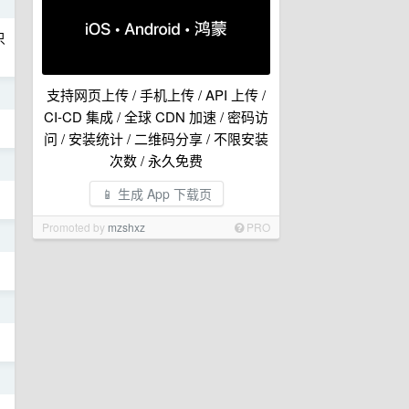
日
只
支持网页上传 / 手机上传 / API 上传 /
日
CI-CD 集成 / 全球 CDN 加速 / 密码访
问 / 安装统计 / 二维码分享 / 不限安装
次数 / 永久免费
日
📱 生成 App 下载页
Promoted by
mzshxz
PRO
日
日
日