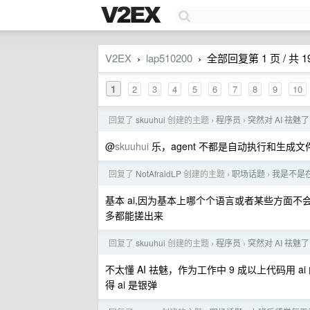
V2EX
lap510200
全部回复第 1 页 / 共 1
›
›
1
2
3
4
5
6
7
8
9
10
回复了
skuuhui
创建的主题
程序员
突然对 AI 祛魅了
›
›
@
skuuhui
乐，agent 不都是自动执行和生成文
回复了
NotAfraidLP
创建的主题
职场话题
我是不是在
›
›
基本 ai,因为基本上哪个个语言或者某些方面
多都能搓出来
回复了
skuuhui
创建的主题
程序员
突然对 AI 祛魅了
›
›
不太懂 AI 祛魅，作为工作中 9 成以上代码用 a
得 ai 是银弹