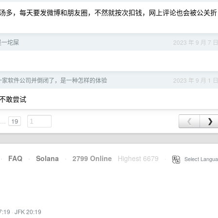
汤多，每天要发微博和朋友圈，不然就按次扣钱，网上评论也会被公关折
就是一坨屎
2023 年 9 月 7 
万开一家软件公司并倒闭了，是一种怎样的体验
2023 年 9 月 1 
不敢尝试
...
19
❮
❯
·
FAQ
·
Solana
·
2799 Online
Highest 6679
·
Select Langua
7:19
·
JFK 20:19