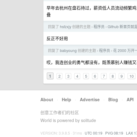
早年去杭州在盘石待过，薪资低人员流动频繁鸡
叠
回复了
hsfzxjy
创建的主题
程序员
Github 新首页
›
›
反正不好用
回复了
babyoung
创建的主题
程序员
花 2000 
›
›
哎，我连创业的勇气都没有，既羡慕别人赚钱又
1
2
3
4
5
6
7
8
9
10
About
·
Help
·
Advertise
·
Blog
·
API
创意工作者们的社区
World is powered by solitude
VERSION: 3.9.8.5 · 31ms ·
UTC 00:19
·
PVG 08:19
·
LAX 1