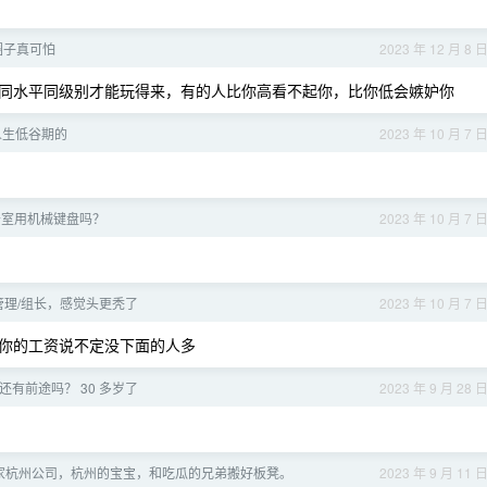
圈子真可怕
2023 年 12 月 8 
同水平同级别才能玩得来，有的人比你高看不起你，比你低会嫉妒你
人生低谷期的
2023 年 10 月 7 
公室用机械键盘吗？
2023 年 10 月 7 
管理/组长，感觉头更秃了
2023 年 10 月 7 
你的工资说不定没下面的人多
有前途吗？ 30 多岁了
2023 年 9 月 28 
家杭州公司，杭州的宝宝，和吃瓜的兄弟搬好板凳。
2023 年 9 月 11 