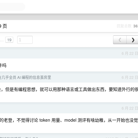
9 页
回复总数
36
...
19
❮
❯
6 月 22 
件吗
几乎全员 AI 编程的信息茧房里
6 月 22 
不会，但是有编程思想，就可以用那种语言或工具做出东西，要知道外行的
6 月 22 
i 的老登，不觉得讨论 token 用量、model 测评有啥幼稚，从一开始也没觉