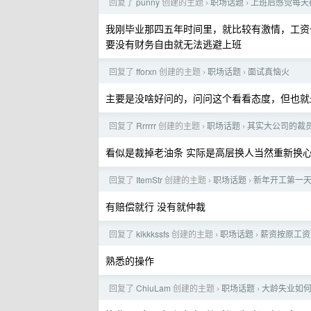
回复了
punny
创建的主题
职场话题
上班后感觉每天
›
›
我刚毕业那四五年时间里，就比较有激情，工资
要没有财务自由就无法逃避上班
回复了
fforxn
创建的主题
职场话题
面试真恼火
›
›
主要是没啥好问的，问问这个看看态度，但也就
回复了
Rrrrrr
创建的主题
职场话题
其实大公司的裁
›
›
看似是裁掉老油条 实际是高层换人当然重新换
回复了
ItemStr
创建的主题
职场话题
新年开工第一
›
›
有赔偿就行 没有就仲裁
回复了
klkkkssfs
创建的主题
职场话题
薪资按原工资 
›
›
熟悉的操作
回复了
ChiuLam
创建的主题
职场话题
大龄失业如
›
›