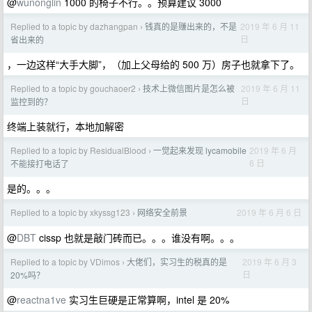
@
wunonglin
1000 的椅子不行。。预算建议 3000
Replied to a topic by dazhangpan
钱真的是赚出来的，不是
2019 年 6 月 11
›
日
省出来的
，一边这样“大手大脚”，（加上父母给的 500 万）房子也就拿下了。
Replied to a topic by gouchaoer2
技术上微信图片是怎么被
2019 年 6 月 11
›
日
监控到的？
终端上装就行，本地加解密
Replied to a topic by ResidualBlood
一觉起来发现 lycamobile
2019 年 6 月
›
6 日
不能接打电话了
是的。。。
Replied to a topic by xkyssg123
网络安全前景
2019 年 6 月 6 日
›
@
DBT
cissp 也就是敲门砖而已。。。谁没有啊。。。
Replied to a topic by VDimos
大佬们，实习生的税真的是
2019 年 6 月 3
›
日
20%吗？
@
reactna1ve
实习生巨硬是正常算啊，intel 是 20%