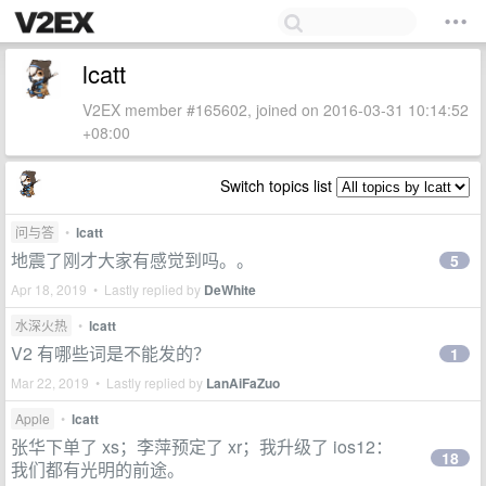
lcatt
V2EX member #165602, joined on 2016-03-31 10:14:52
+08:00
Switch topics list
问与答
•
lcatt
地震了刚才大家有感觉到吗。。
5
Apr 18, 2019 • Lastly replied by
DeWhite
水深火热
•
lcatt
V2 有哪些词是不能发的？
1
Mar 22, 2019 • Lastly replied by
LanAiFaZuo
Apple
•
lcatt
张华下单了 xs；李萍预定了 xr；我升级了 ios12：
18
我们都有光明的前途。