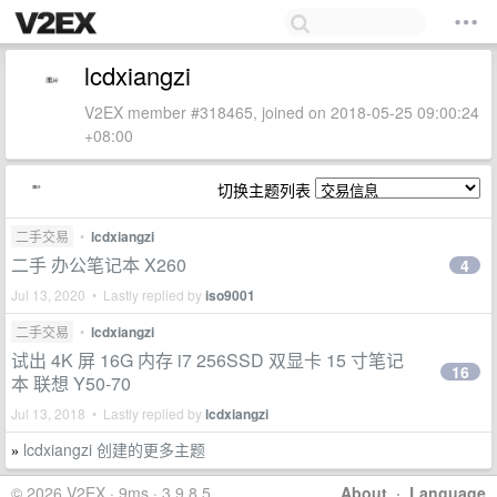
lcdxiangzi
V2EX member #318465, joined on 2018-05-25 09:00:24
+08:00
切换主题列表
二手交易
•
lcdxiangzi
二手 办公笔记本 X260
4
Jul 13, 2020 • Lastly replied by
iso9001
二手交易
•
lcdxiangzi
试出 4K 屏 16G 内存 i7 256SSD 双显卡 15 寸笔记
16
本 联想 Y50-70
Jul 13, 2018 • Lastly replied by
lcdxiangzi
lcdxiangzi 创建的更多主题
»
© 2026 V2EX · 9ms · 3.9.8.5
About
·
Language