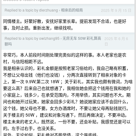
Replied to a topic by dierzhuang
相亲后的结局
2025 年 9 月 15 日
›
同情楼主。好聚好散，安抚好家里长辈。提前发现不合适，也是好
事，及时止损。重新出发，继续找呗。
Replied to a topic by owlzhang95
无房无车 50W 彩礼算高
2025 年 6 月 6
›
日
额吗
非常巧，本人前段时间刚处理完类似的这样的事。本人老家也是农
村，与信阳相距不远。
我是相亲认识的，彩礼金额是按照老家习俗给的，我自己略有积蓄，
不想让父母出钱（他们也没钱），分两次直接转到了相亲对象的卡
上，第一次 9.9W;第二次 18W ；关于彩礼，其实我也颇有微词，为啥
要这么高？后来自己也就想通了，我相信她会把这个钱用在我和她的
小家庭上，钱多少，在承受范围内，不用举债，其实问题也不大。期
间也和她开过玩笑，她家会回多少彩礼？她说她家应该不会回什么，
这个钱，她父母也不要。女方办酒席时，不要让她父母再贴钱就行。
关于楼主的 50W ，建议和对象沟通下，然后再做决定，不要冲动。
楼主未来的老丈人，既然说，一份不要，还会补贴，我感觉还是可以
的。左手过右手，也没关系。
另外，无论如何，彩礼绝对不能举债，这个是底线。