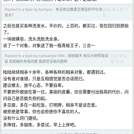
Replied to a topic by banliyun
有没有比飘柔还便宜的平价洗
2025 年 4 月 11
›
日
发水？
之前也是买各种洗发水，平价的，上百的，都买过，现在回归到原始
了。
一块硫磺皂，洗头洗脸洗全身。
谈了一个对象，对象送了我一瓶青蛙王子，三合一
Replied to a topic by huihushijie1996
相亲聊天 各位大佬帮我说
2025 年 4
›
月 10 日
说 到底聊的有啥问题 我感觉没啥问题啊
陆陆续续相亲十余年，各种各样的相亲对象，都遇到过。
没有谁对谁错，只是互相感觉是否合适而已。
建议楼主，放平心态，不要自卑。
不要把外貌放在第一位，美丽的皮囊，往往需要付出极高的代价，问
问自己是否能负担的起。
多见面，多在一起吃饭，打明牌，相亲不是谈恋爱。
被拒绝是常事，你也会拒绝你不喜欢的人。
没有什么窍门捷径。
多挣钱，多锻炼，多尝试，早上上岸吧。