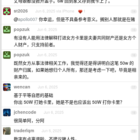
丈母娘都没掀开盖子。6w 回到家又存到我卡上了。
st2026
Jun 6, 2025 via iPhone
1
14
@
apollo007
你幸运，但是不具备参考意义。搁别人那就是在赌
popzuk
Jun 6, 2025
15
有没有人能用法律解释打进女方卡里是夫妻共同财产还是女方个
人财产，只支持前者。
popzuk
Jun 6, 2025
16
既然女方从事法律相关工作，我觉得还是得讲明白这笔 50w 的
财产归属，如果她想归个人所有，那还是考虑一下吧，毕竟是相
亲来的。
wencan
Jun 6, 2025
17
基于平等自愿的基础
你出 50W 打她卡里，她是不是也应该出 50W 打你卡里？
jchencode
Jun 6, 2025
18
很简单阿，分阿
traderlqm
Jun 6, 2025
19
数字有点离谱啦。不建议赌人性。