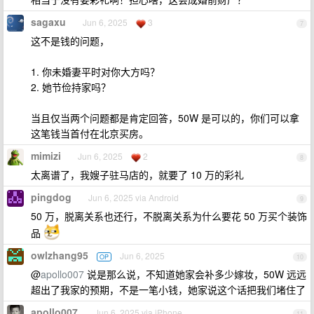
sagaxu
Jun 6, 2025
3
7
这不是钱的问题，
1. 你未婚妻平时对你大方吗？
2. 她节俭持家吗？
当且仅当两个问题都是肯定回答，50W 是可以的，你们可以拿
这笔钱当首付在北京买房。
mimizi
Jun 6, 2025
2
8
太离谱了，我嫂子驻马店的，就要了 10 万的彩礼
pingdog
Jun 6, 2025 via Android
9
50 万，脱离关系也还行，不脱离关系为什么要花 50 万买个装饰
品
owlzhang95
Jun 6, 2025
OP
10
@
apollo007
说是那么说，不知道她家会补多少嫁妆，50W 远远
超出了我家的预期，不是一笔小钱，她家说这个话把我们堵住了
apollo007
Jun 6, 2025 via iPhone
11