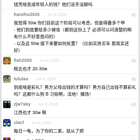
钱凭啥变成年轻人的钱？他们没手没脚吗
hanzhu2026
Jun 6, 2025
67
我觉得 50w 你们目前这个阶段可以考虑，但是得叠多个甲
- 他们到底要给多少嫁妆（都到这份上了 必须可以问清楚的啊
有什么不好意思问的）
- 以及这 50w 接下来要如何处置？（比如买房买车 那其实还
好）
fish2050
Jun 6, 2025
68
皖北也才 20-30w
lululau
Jun 6, 2025
69
到底啥是彩礼？男方父母出钱的才算吗？男方自己出钱不算彩礼
吗？这都什么狗 B 习俗啊，洼地！猪场！
zjw7sky
Jun 6, 2025
70
江西也才 30w 啊
clacf
Jun 6, 2025
71
每日一龟，为了你的二弟，就从了把