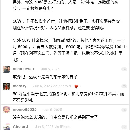
另外，你这 50W 是实打实的，人家一句“补充一定数额的嫁
妆”，一定数额是多少？
50W ，你不如掏个首付，让他把彩礼免了。实打实落袋为安。
现在经济情况不好，人心又很复杂，还是要谨慎啊。
另外 50W 什么概念，我同事河北的，按他回家照的工作，一个
月 5000 。四舍五入就算到手 5000 吧，不吃不喝你得攒 100 个
月（现在利率这么低，约等于没有把，以后说不定进入零利率
呢）。
miracleyao
Jun 6, 2025
34
放弃吧，这就不是真的想结婚的样子
metory
Jun 6, 2025 via Android
1
35
50 万是相当于北京买房的证明，和北京房价比起来并不高，而
不只是彩礼
momo65535
Jun 6, 2025
36
没有说怎么认识的，自由恋爱和相亲差别可大了
Abelard
Jun 6, 2025 via iPhone
37