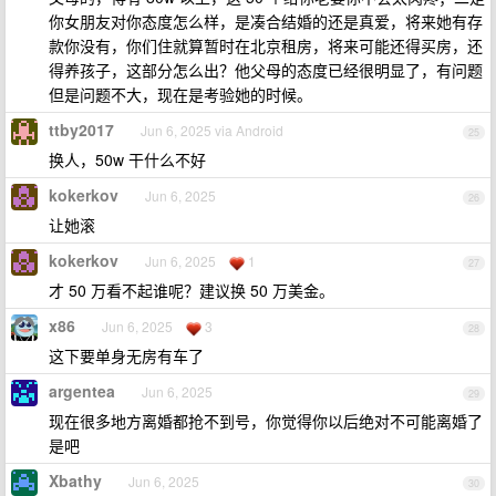
你女朋友对你态度怎么样，是凑合结婚的还是真爱，将来她有存
款你没有，你们住就算暂时在北京租房，将来可能还得买房，还
得养孩子，这部分怎么出？他父母的态度已经很明显了，有问题
但是问题不大，现在是考验她的时候。
ttby2017
Jun 6, 2025 via Android
25
换人，50w 干什么不好
kokerkov
Jun 6, 2025
26
让她滚
kokerkov
Jun 6, 2025
1
27
才 50 万看不起谁呢？建议换 50 万美金。
x86
Jun 6, 2025
3
28
这下要单身无房有车了
argentea
Jun 6, 2025
29
现在很多地方离婚都抢不到号，你觉得你以后绝对不可能离婚了
是吧
Xbathy
Jun 6, 2025
30