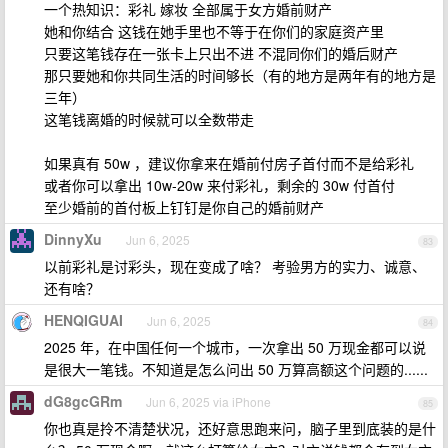
一个热知识：彩礼 嫁妆 全部属于女方婚前财产
她和你结合 这钱在她手里也不等于在你们的家庭资产里
只要这笔钱存在一张卡上只出不进 不混同你们的婚后财产
那只要她和你共同生活的时间够长（有的地方是两年有的地方是
三年）
这笔钱离婚的时候就可以全数带走
如果真有 50w ，建议你拿来在婚前付房子首付而不是给彩礼
或者你可以拿出 10w-20w 来付彩礼，剩余的 30w 付首付
至少婚前的首付板上钉钉是你自己的婚前财产
DinnyXu
Jun 6, 2025
83
以前彩礼是讨彩头，现在变成了啥？ 考验男方的实力、诚意、
还有啥？
HENQIGUAI
Jun 6, 2025
84
2025 年，在中国任何一个城市，一次拿出 50 万现金都可以说
是很大一笔钱。不知道是怎么问出 50 万算高额这个问题的......
dG8gcGRm
Jun 6, 2025 via iPhone
85
你也真是拎不清楚状况，还好意思跑来问，脑子里到底装的是什