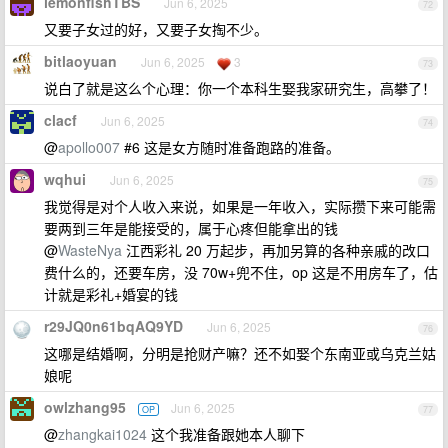
lemonfishTBS
Jun 6, 2025
72
又要子女过的好，又要子女掏不少。
bitlaoyuan
Jun 6, 2025
3
73
说白了就是这么个心理：你一个本科生娶我家研究生，高攀了！
clacf
Jun 6, 2025
74
@
apollo007
#6 这是女方随时准备跑路的准备。
wqhui
Jun 6, 2025
75
我觉得是对个人收入来说，如果是一年收入，实际攒下来可能需
要两到三年是能接受的，属于心疼但能拿出的钱
@
WasteNya
江西彩礼 20 万起步，再加另算的各种亲戚的改口
费什么的，还要车房，没 70w+兜不住，op 这是不用房车了，估
计就是彩礼+婚宴的钱
r29JQ0n61bqAQ9YD
Jun 6, 2025
76
这哪是结婚啊，分明是抢财产嘛？还不如娶个东南亚或乌克兰姑
娘呢
owlzhang95
Jun 6, 2025
OP
77
@
zhangkai1024
这个我准备跟她本人聊下