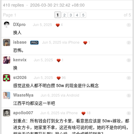
410 replies
•
2026-03-30 21:32:42 +08:00
Page 1
1
of 5
2
3
4
5
DXpro
Jun 5, 2025
4
1
换人
isbase
Jun 5, 2025 via iPhone
1
PRO
2
恐怖。
kenvix
Jun 5, 2025
1
3
换
st2026
Jun 5, 2025
96
4
感觉这些人都不明白攒 50w 的现金是什么概念
WasteNya
Jun 6, 2025 via Android
5
江西平均都没这一半吧
apollo007
Jun 6, 2025 via iPhone
18
6
划重点：所有钱会打到女方卡里，看意思应该是 50w+嫁妆，都
进女方卡，她家里不拿，这还有啥可说的呢，她的不是你的吗，
相当于没有要彩礼啊！担心啥，这会成婚前财产？