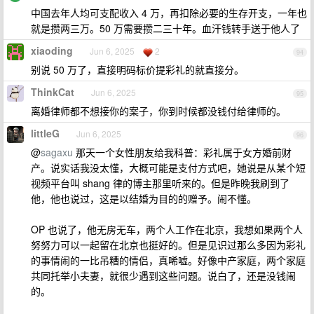
中国去年人均可支配收入 4 万，再扣除必要的生存开支，一年也
就是攒两三万。50 万需要攒二三十年。血汗钱转手送于他人了
xiaoding
Jun 6, 2025
2
94
别说 50 万了，直接明码标价提彩礼的就直接分。
ThinkCat
Jun 6, 2025
95
离婚律师都不想接你的案子，你到时候都没钱付给律师的。
littleG
Jun 6, 2025
96
@
sagaxu
那天一个女性朋友给我科普：彩礼属于女方婚前财
产。说实话我没太懂，大概可能是支付方式吧，她说是从某个短
视频平台叫 shang 律的博主那里听来的。但是昨晚我刷到了
他，他也说过，这是以结婚为目的的赠予。闹不懂。
OP 也说了，他无房无车，两个人工作在北京，我想如果两个人
努努力可以一起留在北京也挺好的。但是见识过那么多因为彩礼
的事情闹的一比吊糟的情侣，真唏嘘。好像中产家庭，两个家庭
共同托举小夫妻，就很少遇到这些问题。说白了，还是没钱闹
的。