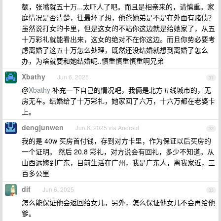
额，张嘴就五十万...太吓人了吧。而且是相亲来的，请慎重。家
庭情况是否清楚，往最坏了想，他爸她弟是不是在外面有赌债？
虽然说打女的卡里，但是这女的不站你这边就是给她家了，从五
十万彩礼就能看出来，这女的绝对不在你这边。而且你势必要考
虑离婚了这五十万怎么处理，既然还没结婚就想到离婚了怎么
办，为啥就要和她结婚呢..慎重慎重慎重啊兄弟
Xbathy
Jun 6, 2025
31
@
Xbathy
补充一下自己的情况吧，我俩是北方五线城市的，无
房无车。结婚给了十万彩礼，她家回了六万，十六万都在老婆卡
上。
dengjunwen
Jun 6, 2025 via Android
32
我的是 40w 买房首付钱，存到对方卡里，作为保证以后买房的
一个证明。 然后 20.8 彩礼，对方说会有回礼，多少不知道。从
山西远嫁到广东，目前生活在广州，我是广东人，离我家近，三
百多公里
dif
Jun 6, 2025
33
怎么能保证他会返回给女儿，另外，怎么保证他女儿不会再给他
爹。