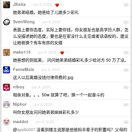
JKeita
Jun 6, 2025
1
60
她弟弟结婚，她爸给了儿媳多少彩礼
SvenWong
Jun 6, 2025
61
表面上要你态度，实际上要你钱，你女朋友也是高学历人群，怎
么没描述她的态度，要也是在家没什么主见或者话语权的，建议
让她爸换个有车有房的女婿
make115
Jun 6, 2025
11
62
她爸想的到挺美， 问问她弟弟结婚彩礼多少给对方 50 万了没。
FantaMole
Jun 6, 2025
63
这人以后离婚没钱付律师费的.jpg
niboy
Jun 6, 2025
64
相亲对象。。。50w 就算了吧，换一个一起奋斗的
Niphor
Jun 6, 2025
65
叫你女朋友问问她弟弟妹妹彩礼多少
maddot
Jun 6, 2025
66
@
apollo007
没看到楼主说那是他爸妈半辈子的积蓄吗？父母的