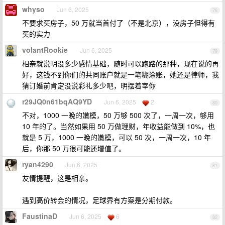
whyso
Jun 6, 2025
78
不要求买房子，50 万就当首付了（不是北京），没房子但得有
买的实力
volantRookie
Jun 6, 2025
79
相亲就说明没多少感情基础，随时可以跑路的那种，现在说的再
好，这钱不到你们的共同账户就是一笔糊涂账，她还是律师，我
猜订婚前肯定没说彩礼多少吧，明摆着宰你
r29JQ0n61bqAQ9YD
Jun 6, 2025
2
80
不对，1000 一晚的嫩模，50 万够 500 次了，一周一次，够用
10 年的了。当然如果用 50 万做理财，年收益能做到 10%，也
就是 5 万，1000 一晚的嫩模，可以 50 次，一周一次，10 年
后，你那 50 万很可能还增值了。
ryan4290
Jun 6, 2025
81
友情提醒，这是相亲。
遇到高价转会的情况，足球界有方案是分期付款。
FaustinaD
Jun 6, 2025
6
82