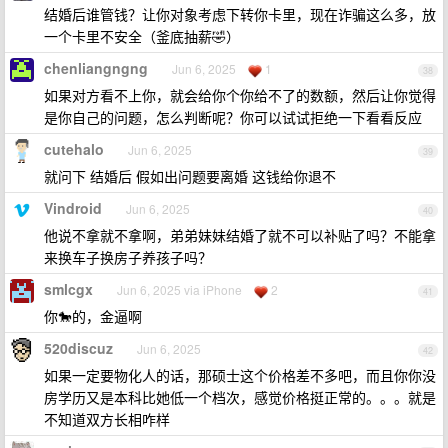
结婚后谁管钱？让你对象考虑下转你卡里，现在诈骗这么多，放
一个卡里不安全（釜底抽薪🤣）
chenliangngng
Jun 6, 2025
1
38
如果对方看不上你，就会给你个你给不了的数额，然后让你觉得
是你自己的问题，怎么判断呢？你可以试试拒绝一下看看反应
cutehalo
Jun 6, 2025
39
就问下 结婚后 假如出问题要离婚 这钱给你退不
Vindroid
Jun 6, 2025
40
他说不拿就不拿啊，弟弟妹妹结婚了就不可以补贴了吗？不能拿
来换车子换房子养孩子吗？
smlcgx
Jun 6, 2025 via iPhone
2
41
你🐎的，金逼啊
520discuz
Jun 6, 2025
42
如果一定要物化人的话，那硕士这个价格差不多吧，而且你你没
房学历又是本科比她低一个档次，感觉价格挺正常的。。。就是
不知道双方长相咋样