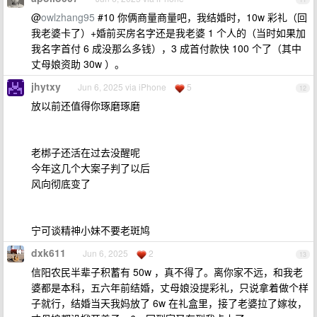
@
owlzhang95
#10 你俩商量商量吧，我结婚时，10w 彩礼（回
我老婆卡了）+婚前买房名字还是我老婆 1 个人的（当时如果加
我名字首付 6 成没那么多钱），3 成首付款快 100 个了（其中
丈母娘资助 30w ）。
jhytxy
Jun 6, 2025 via iPhone
5
12
放以前还值得你琢磨琢磨
老梆子还活在过去没醒呢
今年这几个大案子判了以后
风向彻底变了
宁可谈精神小妹不要老斑鸠
dxk611
Jun 6, 2025
2
13
信阳农民半辈子积蓄有 50w ，真不得了。离你家不远，和我老
婆都是本科，五六年前结婚，丈母娘没提彩礼，只说拿着做个样
子就行，结婚当天我妈放了 6w 在礼盒里，接了老婆拉了嫁妆，