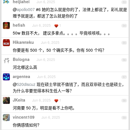
heijiahei
Jun 6, 2025
53
@
apollo007
#6 她的怎么就是你的了，法律上都说了，彩礼就是
赠予就是送，都送了怎么就是你的了
hefish
Jun 6, 2025
1
54
50w 数目不大， 建议多拿点。。。。毕竟咳咳咳。。。
Hikareteku
Jun 6, 2025
55
你要是有 500 个，50 个确实不多。你有 500 个吗？
Bologna
Jun 6, 2025
56
河北哪这么高
argentea
Jun 6, 2025
57
@
520discuz
现在硕士早就不值钱了，而且双非硕士也是硕士，
为什么非要觉得本科生低人一等？
JKeita
Jun 6, 2025
1
58
河南要 50 万，明显是看不上你吧。
vincent109
Jun 6, 2025
59
你俩感情如何?