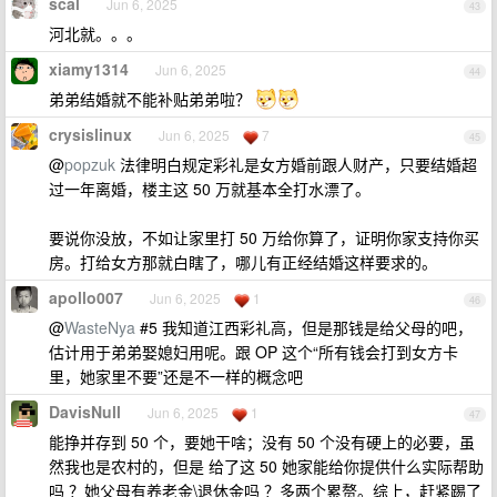
scal
Jun 6, 2025
43
河北就。。。
xiamy1314
Jun 6, 2025
44
弟弟结婚就不能补贴弟弟啦？
crysislinux
Jun 6, 2025
7
45
@
popzuk
法律明白规定彩礼是女方婚前跟人财产，只要结婚超
过一年离婚，楼主这 50 万就基本全打水漂了。
要说你没放，不如让家里打 50 万给你算了，证明你家支持你买
房。打给女方那就白瞎了，哪儿有正经结婚这样要求的。
apollo007
Jun 6, 2025
1
46
@
WasteNya
#5 我知道江西彩礼高，但是那钱是给父母的吧，
估计用于弟弟娶媳妇用呢。跟 OP 这个“所有钱会打到女方卡
里，她家里不要”还是不一样的概念吧
DavisNull
Jun 6, 2025
1
47
能挣并存到 50 个，要她干啥；没有 50 个没有硬上的必要，虽
然我也是农村的，但是 给了这 50 她家能给你提供什么实际帮助
吗 ？她父母有养老金\退休金吗 ？多两个累赘。综上，赶紧踢了