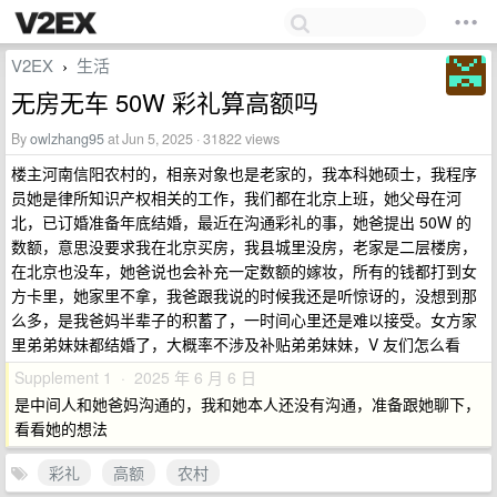
V2EX
生活
›
无房无车 50W 彩礼算高额吗
By
owlzhang95
at Jun 5, 2025 · 31822 views
楼主河南信阳农村的，相亲对象也是老家的，我本科她硕士，我程序
员她是律所知识产权相关的工作，我们都在北京上班，她父母在河
北，已订婚准备年底结婚，最近在沟通彩礼的事，她爸提出 50W 的
数额，意思没要求我在北京买房，我县城里没房，老家是二层楼房，
在北京也没车，她爸说也会补充一定数额的嫁妆，所有的钱都打到女
方卡里，她家里不拿，我爸跟我说的时候我还是听惊讶的，没想到那
么多，是我爸妈半辈子的积蓄了，一时间心里还是难以接受。女方家
里弟弟妹妹都结婚了，大概率不涉及补贴弟弟妹妹，V 友们怎么看
Supplement 1 · 2025 年 6 月 6 日
是中间人和她爸妈沟通的，我和她本人还没有沟通，准备跟她聊下，
看看她的想法
彩礼
高额
农村