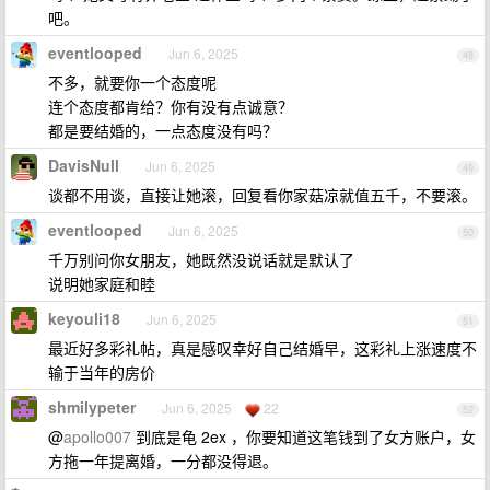
吧。
eventlooped
Jun 6, 2025
48
不多，就要你一个态度呢
连个态度都肯给？你有没有点诚意？
都是要结婚的，一点态度没有吗？
DavisNull
Jun 6, 2025
49
谈都不用谈，直接让她滚，回复看你家菇凉就值五千，不要滚。
eventlooped
Jun 6, 2025
50
千万别问你女朋友，她既然没说话就是默认了
说明她家庭和睦
keyouli18
Jun 6, 2025
51
最近好多彩礼帖，真是感叹幸好自己结婚早，这彩礼上涨速度不
输于当年的房价
shmilypeter
Jun 6, 2025
22
52
@
apollo007
到底是龟 2ex ，你要知道这笔钱到了女方账户，女
方拖一年提离婚，一分都没得退。