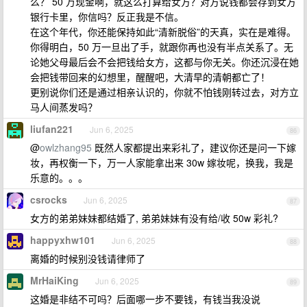
么？ 50 万现金啊，就这么打算给女方？对方说钱都会存到女方
银行卡里，你信吗？反正我是不信。
在这个年代，你还能保持如此“清新脱俗”的天真，实在是难得。
你得明白，50 万一旦出了手，就跟你再也没有半点关系了。无
论她父母最后会不会把钱给女方，这都与你无关。你还沉浸在她
会把钱带回来的幻想里，醒醒吧，大清早的清朝都亡了！
更别说你们还是通过相亲认识的，你就不怕钱刚转过去，对方立
马人间蒸发吗？
liufan221
Jun 6, 2025
86
@
owlzhang95
既然人家都提出来彩礼了，建议你还是问一下嫁
妆，再权衡一下，万一人家能拿出来 30w 嫁妆呢，换我，我是
乐意的。。。
csrocks
Jun 6, 2025
87
女方的弟弟妹妹都结婚了, 弟弟妹妹有没有给/收 50w 彩礼?
happyxhw101
Jun 6, 2025
88
离婚的时候别没钱请律师了
MrHaiKing
Jun 6, 2025
89
这婚是非结不可吗？后面哪一步不要钱，有钱当我没说