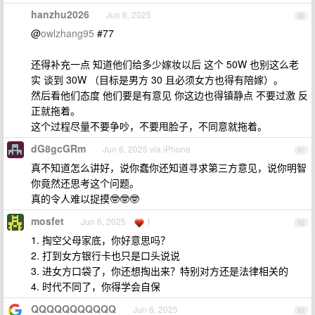
hanzhu2026
Jun 6, 2025
90
@
owlzhang95
#77
还得补充一点 知道他们给多少嫁妆以后 这个 50W 也别这么老
实 谈到 30W （目标是男方 30 且必须女方也得有陪嫁）。
然后看他们态度 他们要是有意见 你这边也得镇静点 不要过激 反
正就拖着。
这个过程尽量不要争吵，不要甩脸子，不同意就拖着。
dG8gcGRm
Jun 6, 2025 via iPhone
91
真不知道怎么讲好，说你蠢你还知道寻求第三方意见，说你明智
你竟然还思考这个问题。
真的令人难以捉摸🤓🤓🤓
mosfet
Jun 6, 2025
1
92
1. 掏空父母家底，你好意思吗？
2. 打到女方银行卡也只是口头说说
3. 进女方口袋了，你还想掏出来？特别对方还是法律相关的
4. 时代不同了，你得学会自保
QQQQQQQQQQQ
Jun 6, 2025
93