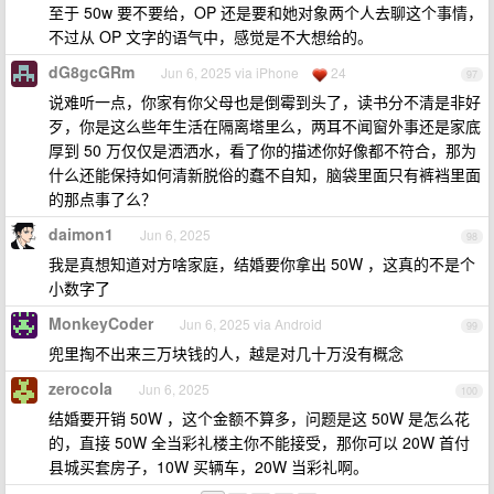
至于 50w 要不要给，OP 还是要和她对象两个人去聊这个事情，
不过从 OP 文字的语气中，感觉是不大想给的。
dG8gcGRm
Jun 6, 2025 via iPhone
24
97
说难听一点，你家有你父母也是倒霉到头了，读书分不清是非好
歹，你是这么些年生活在隔离塔里么，两耳不闻窗外事还是家底
厚到 50 万仅仅是洒洒水，看了你的描述你好像都不符合，那为
什么还能保持如何清新脱俗的蠢不自知，脑袋里面只有裤裆里面
的那点事了么？
daimon1
Jun 6, 2025
98
我是真想知道对方啥家庭，结婚要你拿出 50W ，这真的不是个
小数字了
MonkeyCoder
Jun 6, 2025 via Android
99
兜里掏不出来三万块钱的人，越是对几十万没有概念
zerocola
Jun 6, 2025
100
结婚要开销 50W ，这个金额不算多，问题是这 50W 是怎么花
的，直接 50W 全当彩礼楼主你不能接受，那你可以 20W 首付
县城买套房子，10W 买辆车，20W 当彩礼啊。