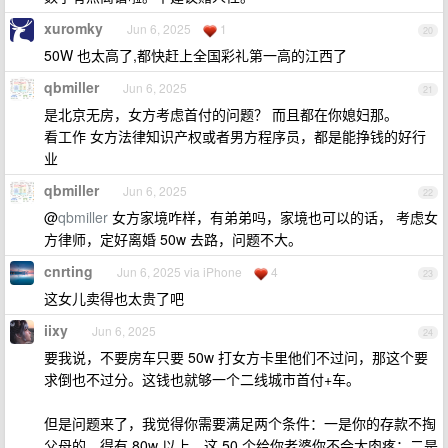
xuromky
Jun 6, 2025
1
20
50W 也太高了,都快赶上全国彩礼第一高的江西了
qbmiller
Jun 6, 2025
21
是北京无房，女方考虑首付的问题？ 而且都在你媳妇那。
看工作 女方法律知识产权或者男方程序员，都是能挣钱的好行
业
qbmiller
Jun 6, 2025
22
@
qbmiller
女方家境咋样，有弟弟吗，家境也可以的话， 考虑女
方律师，定好离婚 50w 去路，问题不大。
cnrting
Jun 6, 2025 via iPhone
4
23
这女儿卖得也太贵了吧
iixy
Jun 6, 2025
24
要我说，不要房车只要 50w 打女方卡里他们不过问，那这个要
求倒也不过分。这钱也就够一个二线城市首付+车。
但是问题来了，我觉得你需要满足两个条件：一是你的存款不掏
父母的，得有 80w 以上，这 50 个给你老婆你不会太肉疼；二是