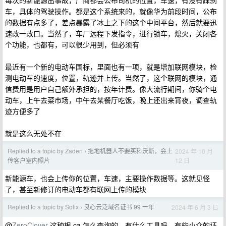
每次的新能源出事故，厂商都会公布司机的位置，车速，有没有踩刹
车，具体的驾驶操作。都是这个系统来的，就像华为前段时间，公布
的数据有点多了，差点暴露了冰上之下的这个中间平台，然后就要迅
速改一改口。当然了，车厂远程下发指令，进行锁车，熄火，关闭各
个功能，也都有，可以很少用到，但必须有
最近有一个新的电动车国标，里面也有一项，就是增加联网模块，检
测电动车的速度，位置，轨迹并上传。当然了，这个联网的模块，通
信费用是用户自己额外承担的，按年计费。像大流行期间，你骑个电
动车，上午去菜市场，中午去某餐厅吃饭，晚上还出来宵夜，调查轨
迹方便多了
就是这么无处不在
Replied to a topic by Zaden
拖地机器人不要买科沃斯，会上
2024 年 10 月
›
12 日
传客户室内照片
新能源车，也会上传你的位置，车速，主要操作数据等。这就见怪
了，甚至新修订的电动车都有联网上传的模块
Replied to a topic by Solix
良心云泛域名证书 99 一年
2024 年 6 月 3 日
›
@
ZeroClover
这种根 ca 怎么查询的，有什么工具吗，有些小众的证