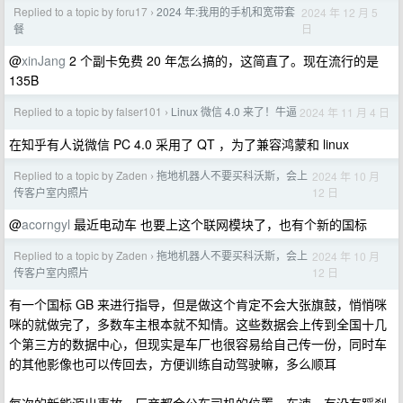
Replied to a topic by foru17
2024 年:我用的手机和宽带套
2024 年 12 月 5
›
日
餐
@
xinJang
2 个副卡免费 20 年怎么搞的，这简直了。现在流行的是
135B
Replied to a topic by falser101
Linux 微信 4.0 来了！牛逼
2024 年 11 月 4 日
›
在知乎有人说微信 PC 4.0 采用了 QT ，为了兼容鸿蒙和 linux
Replied to a topic by Zaden
拖地机器人不要买科沃斯，会上
2024 年 10 月
›
12 日
传客户室内照片
@
acorngyl
最近电动车 也要上这个联网模块了，也有个新的国标
Replied to a topic by Zaden
拖地机器人不要买科沃斯，会上
2024 年 10 月
›
12 日
传客户室内照片
有一个国标 GB 来进行指导，但是做这个肯定不会大张旗鼓，悄悄咪
咪的就做完了，多数车主根本就不知情。这些数据会上传到全国十几
个第三方的数据中心，但现实是车厂也很容易给自己传一份，同时车
的其他影像也可以传回去，方便训练自动驾驶嘛，多么顺耳