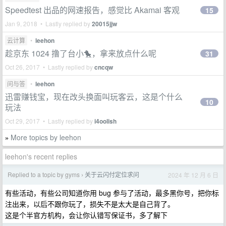
Speedtest 出品的网速报告，感觉比 Akamai 客观
15
Jan 9, 2018 • Lastly replied by
20015jjw
云计算
•
leehon
趁京东 1024 撸了台小🐤，拿来放点什么呢
31
Oct 26, 2017 • Lastly replied by
cncqw
问与答
•
leehon
迅雷赚钱宝，现在改头换面叫玩客云，这是个什么
10
玩法
Oct 29, 2017 • Lastly replied by
i4oolish
More topics by leehon
»
leehon's recent replies
Replied to a topic by gyms
关于云闪付定位求问
2024 年 12 月 6 日
›
有些活动，有些公司知道你用 bug 参与了活动，最多黑你号，把你标
注出来，以后不跟你玩了，损失不是太大是自己背了。
这是个半官方机构，会让你认错写保证书，多了解下