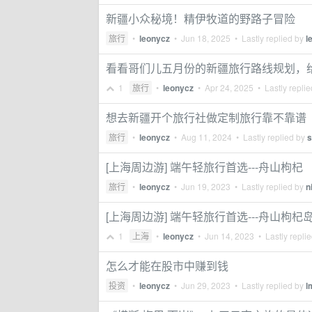
新疆小众秘境！精伊牧道的野路子冒险
旅行
•
leonycz
•
Jun 18, 2025
• Lastly replied by
l
看看哥们儿五月份的新疆旅行路线规划，
1
旅行
•
leonycz
•
Apr 24, 2025
• Lastly repli
想去新疆开个旅行社做定制旅行靠不靠谱
旅行
•
leonycz
•
Aug 11, 2024
• Lastly replied by
s
[上海周边游] 端午轻旅行首选---舟山枸杞
旅行
•
leonycz
•
Jun 19, 2023
• Lastly replied by
n
[上海周边游] 端午轻旅行首选---舟山枸杞
1
上海
•
leonycz
•
Jun 14, 2023
• Lastly repli
怎么才能在股市中赚到钱
投资
•
leonycz
•
Jun 29, 2023
• Lastly replied by
l