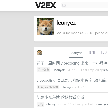
leonycz
V2EX member #458610, joined on
leonycz
提问
技术
花了一周时间 vibecoding 出来一个小程序
分享创造
•
leonycz
•
Jun 12
• Lastly replied by
leo
vibecoding 项目展示-微信小程序 [幼儿简
AI Agent 智能体
•
leonycz
•
Jun 10
新疆小众秘境-喀塔牧道穿越
旅行
•
leonycz
•
Jun 10
• Lastly replied by
leonyc