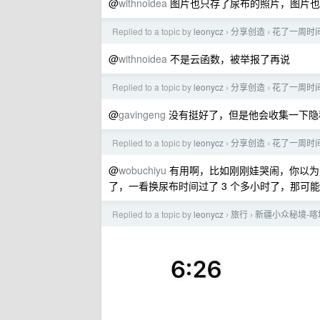
@
withnoidea
图片也只存了尿布的照片，图片也
Replied to a topic by
leonycz
分享创造
花了一周时间 
›
›
@
withnoidea
不是云函数，被举报了再说
Replied to a topic by
leonycz
分享创造
花了一周时间 
›
›
@
gavingeng
没有挺好了，但是他会收集一下隐
Replied to a topic by
leonycz
分享创造
花了一周时间 
›
›
@
wobuchiyu
有用啊，比如刚刚娃哭闹，你以为是
了，一看换尿布时间过了 3 个多小时了，那可
Replied to a topic by
leonycz
旅行
新疆小众秘境-
›
›