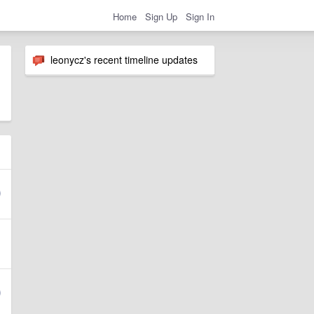
Home
Sign Up
Sign In
leonycz's recent timeline updates