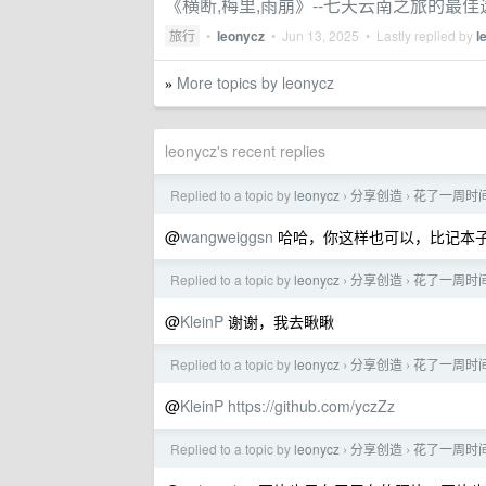
《横断,梅里,雨崩》--七天云南之旅的最佳
旅行
•
leonycz
•
Jun 13, 2025
• Lastly replied by
l
More topics by leonycz
»
leonycz's recent replies
Replied to a topic by
leonycz
分享创造
花了一周时间 
›
›
@
wangweiggsn
哈哈，你这样也可以，比记本
Replied to a topic by
leonycz
分享创造
花了一周时间 
›
›
@
KleinP
谢谢，我去瞅瞅
Replied to a topic by
leonycz
分享创造
花了一周时间 
›
›
@
KleinP
https://github.com/yczZz
Replied to a topic by
leonycz
分享创造
花了一周时间 
›
›