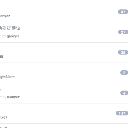
47
eonycz
给提提建议
27
ed by
gaoryrt
35
iti
3
ightSlient
岛
4
ed by
leonycz
147
mx07