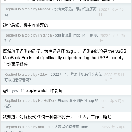
Replied to a topic by Messiv2
没有大矛盾，却最终提了离
2022 年 6 月 15
›
日
婚
蹲个后续，楼主咋处理的
Replied to a topic by chitanda
pdd 把底配 mbp 14 干到 86
2022 年 5 月 25
›
日
折了
既然放了评测的链接，为啥还选择 32g 。。评测的结论是 the 32GB
MacBook Pro is not significantly outperforming the 16GB model 。
单纯表示疑惑
Replied to a topic by v2dev
2022 年了，苹果手机有什么办法
2022 年 5 月
›
18 日
可以通话录音吗？
@
hhyvs111
apple watch 咋录音
Replied to a topic by HeiHeiDe
iPhone 收不到任何 app 的
2022 年 5 月 9
›
日
推送
我知道，勿扰模式 任何一种都不打开，：个人，工作，睡眠
Replied to a topic by bailitusu
大家是如何使用 Time
2022 年 5 月 6
›