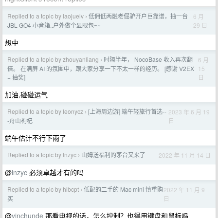
Replied to a topic by laojuelv
低佣低两融老倔驴开户巨靠谱，抽一台
6 月
›
29 日
JBL GO4 小音箱..户外做个显眼包~~
想中
Replied to a topic by zhouyanliang
时隔半年， NocoBase 收入再次翻
6 月
›
15
倍。 在满屏 AI 的氛围中，跟大家分享一下不太一样的经历。 [感谢 V2EX
日
+ 抽奖]
加油,碰碰运气
Replied to a topic by leonycz
[上海周边游] 端午轻旅行首选--
2023 年 6 月 19
›
日
-舟山枸杞
端午估计不行下雨了
Replied to a topic by lnzyc
山姆送福利的茅台又来了
2022 年 11 月 14 日
›
@
lnzyc
必须卓越才有的吗
Replied to a topic by hlbcpt
低配的二手的 Mac mini 慎重购
2022 年 11 月 9
›
日
买
@
yinchunde
那看电视的话，怎么控制？也得用键盘和鼠标吗