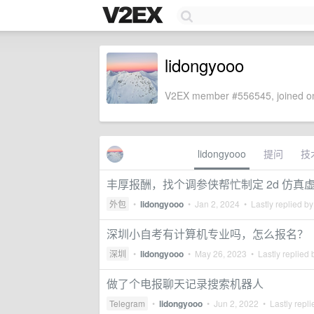
lidongyooo
V2EX member #556545, joined on
lidongyooo
提问
技
丰厚报酬，找个调参侠帮忙制定 2d 仿真
外包
•
lidongyooo
•
Jan 2, 2024
• Lastly replied b
深圳小自考有计算机专业吗，怎么报名？
深圳
•
lidongyooo
•
May 26, 2023
• Lastly replied
做了个电报聊天记录搜索机器人
Telegram
•
lidongyooo
•
Jun 2, 2022
• Lastly repl