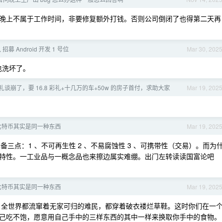
晚上不属于工作时间，非要修复额外打钱。否则公司倒闭了也得第二天再
 招募 Android 开发 1 号位
Mar 30, 202
也洗坏了。
谈崩了，要 16.8 彩礼+十几万的车+50w 的房子首付，求助大家
Mar 19, 202
比特币其实是同一种东西
Mar 19, 202
三点：1 、不可再生性 2 、不易腐蚀性 3 、可携带性（交易）。而为
特性。一工业品与一概念品也来擦边属实难绷。出门左转读读国富论吧
比特币其实是同一种东西
Mar 19, 202
后，全世界都流窜着无家可归的难民，都穿着破衣褛烂草鞋。这时你们在一
己吃不饱，愿意用自己手中的三样东西的其中一样来换取你手中的食物。