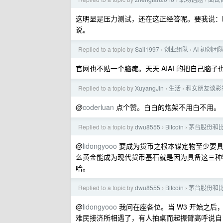
›
›
这明显是压力测试，还在这正经答呢。要我说：
说。
Replied to a topic by
Sail1997
创业组队
AI 初创团队
›
›
官网也不贴一个脑瘫。天天 AIAI 的把自己脑子
Replied to a topic by
XuyangJin
生活
和女朋友谈彩礼
›
›
@
coderluan
点个赞。白白的炮架不用白不用。
Replied to a topic by
dwu8555
Bitcoin
茅台股份和
›
›
@
lidongyooo
要成为货币之根本锚定物至少要具备
么黄金能成为现代货币基石就是因为具备这三种
哈。
Replied to a topic by
dwu8555
Bitcoin
茅台股份和
›
›
@
lidongyooo
我问在座各位。当 W3 开始之
难民接济所相遇了，有人拍桌而起振臂高呼说自