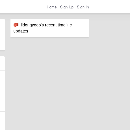
Home
Sign Up
Sign In
lidongyooo's recent timeline
updates