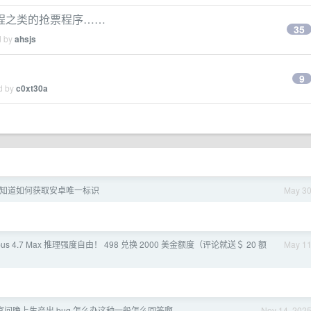
程之类的抢票程序……
35
d by
ahsjs
9
ed by
c0xt30a
知道如何获取安卓唯一标识
May 3
pus 4.7 Max 推理强度自由！ 498 兑换 2000 美金额度（评论就送＄ 20 额
May 1
官问晚上生产出 bug 怎么办这种一般怎么回答啊
Nov 14, 202