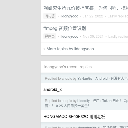
观研究生抢九价被捕有感，为何同程、携
问与答
•
lidongyooo
•
Jan 22, 2022
• Lastly replie
ffmpeg 音频位置识别
程序员
•
lidongyooo
•
Nov 30, 2021
• Lastly repli
More topics by lidongyooo
»
lidongyooo's recent replies
Replied to a topic by
YaNanGe
Android
有没有大佬
›
›
android_id
Replied to a topic by
bleedfly
推广
Token 自由！ O
›
›
度）！ 0.25 人民币换一美金！
HONGMACC-6F00F32C 谢谢老板
Replied to a topic by
zhengfan2016
职场话题
面试