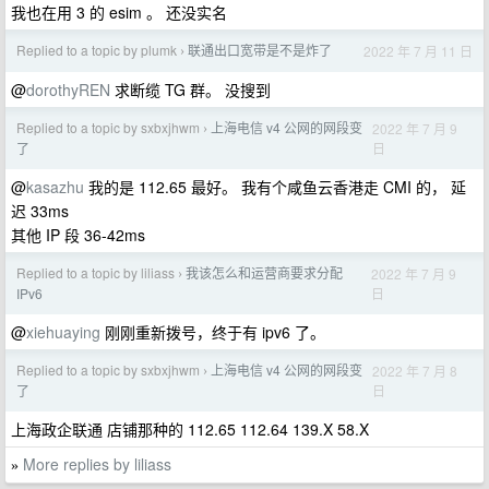
我也在用 3 的 esim 。 还没实名
Replied to a topic by plumk
联通出口宽带是不是炸了
2022 年 7 月 11 日
›
@
dorothyREN
求断缆 TG 群。 没搜到
Replied to a topic by sxbxjhwm
上海电信 v4 公网的网段变
2022 年 7 月 9
›
日
了
@
kasazhu
我的是 112.65 最好。 我有个咸鱼云香港走 CMI 的， 延
迟 33ms
其他 IP 段 36-42ms
Replied to a topic by liliass
我该怎么和运营商要求分配
2022 年 7 月 9
›
日
IPv6
@
xiehuaying
刚刚重新拨号，终于有 ipv6 了。
Replied to a topic by sxbxjhwm
上海电信 v4 公网的网段变
2022 年 7 月 8
›
日
了
上海政企联通 店铺那种的 112.65 112.64 139.X 58.X
More replies by liliass
»