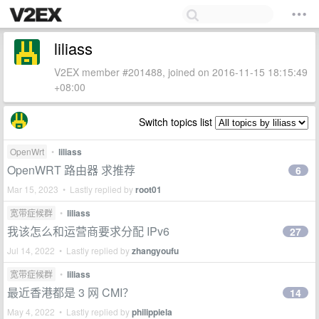
liliass
V2EX member #201488, joined on 2016-11-15 18:15:49
+08:00
Switch topics list
OpenWrt
•
liliass
OpenWRT 路由器 求推荐
6
Mar 15, 2023 • Lastly replied by
root01
宽带症候群
•
liliass
我该怎么和运营商要求分配 IPv6
27
Jul 14, 2022 • Lastly replied by
zhangyoufu
宽带症候群
•
liliass
最近香港都是 3 网 CMI？
14
May 4, 2022 • Lastly replied by
philippiela