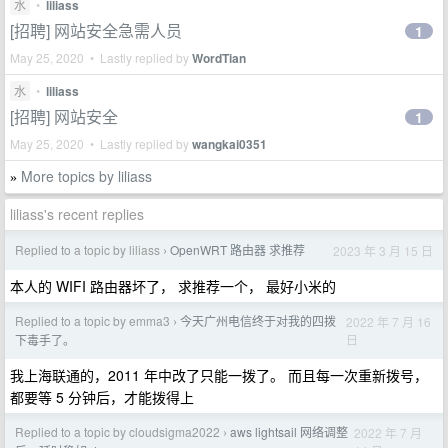
水
•
liliass
[招聘] 网站安全急需人员
1
May 25, 2020 • Lastly replied by
WordTian
水
•
liliass
[招聘] 网站安全
1
May 25, 2020 • Lastly replied by
wangkai0351
More topics by liliass
»
liliass's recent replies
Replied to a topic by liliass
OpenWRT 路由器 求推荐
2023 年 3 月 15 日
›
本人的 WIFI 路由器坏了， 求推荐一个， 最好小米的
Replied to a topic by emma3
今天广州电信终于对我的四拨
2022 年 7 月 16
›
日
下毒手了。
我上海联通的，2011 年中改了只能一拨了。 而且每一次重新拨号，
都要等 5 分钟后，才能拨得上
Replied to a topic by cloudsigma2022
aws lightsail 网络调整
2022 年 7 月
›