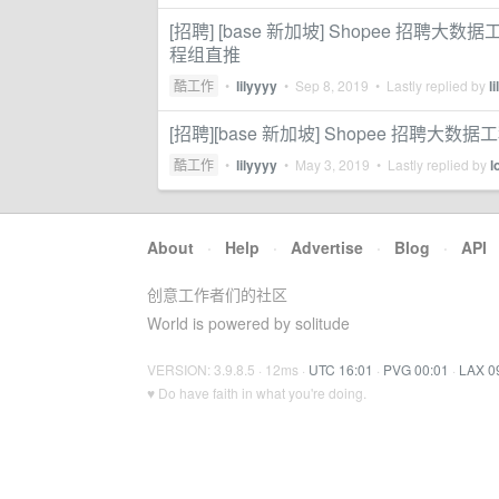
[招聘] [base 新加坡] Shopee 招
程组直推
酷工作
•
lilyyyy
•
Sep 8, 2019
• Lastly replied by
l
[招聘][base 新加坡] Shopee 招聘大
酷工作
•
lilyyyy
•
May 3, 2019
• Lastly replied by
l
About
·
Help
·
Advertise
·
Blog
·
API
创意工作者们的社区
World is powered by solitude
VERSION: 3.9.8.5 · 12ms ·
UTC 16:01
·
PVG 00:01
·
LAX 0
♥ Do have faith in what you're doing.