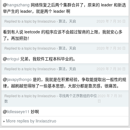
@
hangszhang
网络恢复之后两个集群合并了，原来的 leader 和新选
举产生的 leader，就是两个 leader 啊
Replied to a topic by linxiaoziruo
算法，天启
2020 年 7 月 30 日
›
看到有人说 leetcode 的程序应该不会超过智商的上限，我就安心多
了。再加把劲！
Replied to a topic by linxiaoziruo
算法，天启
2020 年 7 月 30 日
›
@
ericgui
兄弟，我软件工程本科毕业的。
Replied to a topic by linxiaoziruo
算法，天启
2020 年 7 月 30 日
›
@
javapythongo
是的，我就是在积累经验，争取能提取出一般性的规
律，越刷越觉得除了一些基本思想，大部分都是靠灵感，很痛苦。
Replied to a topic by linxiaoziruo
寻找两个正序数组的中位
2020 年 7 月 30
›
日
数
@
lidlesseye11
妙啊
More replies by linxiaoziruo
»