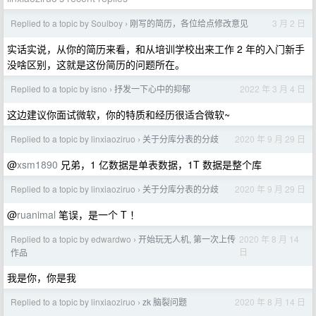
Replied to a topic by Soulboy
刚写的简历，各位给点修改意见
3 月 2 日
›
实话实说，从你的简历来看，和从培训学校出来工作 2 年的入门新手
没啥区别，这就是这份简历的问题所在。
Replied to a topic by isno
抒发一下心中的抑郁
2022 年 3 月 4 日
›
这边建议你面试微软，你的特质和经历很适合微软~
Replied to a topic by linxiaoziruo
关于分库分表的分歧
2020 年 9 月 29 日
›
@
xsm1890
兄弟，1 亿数据是单表数据，1T 数据是整个库
Replied to a topic by linxiaoziruo
关于分库分表的分歧
2020 年 9 月 29 日
›
@
ruanimal
笔误，是一个 T ！
Replied to a topic by edwardwo
开始玩无人机, 第一次上传
2020 年 8 月 14
›
日
作品
我是你，你是我
Replied to a topic by linxiaoziruo
zk 脑裂问题
2020 年 8 月 14 日
›