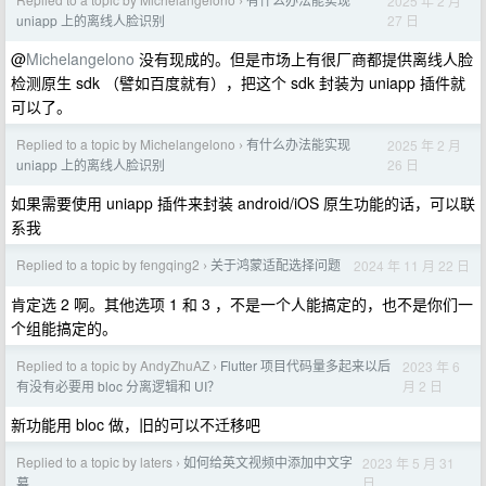
2025 年 2 月
›
27 日
uniapp 上的离线人脸识别
@
Michelangelono
没有现成的。但是市场上有很厂商都提供离线人脸
检测原生 sdk （譬如百度就有），把这个 sdk 封装为 uniapp 插件就
可以了。
Replied to a topic by Michelangelono
有什么办法能实现
2025 年 2 月
›
26 日
uniapp 上的离线人脸识别
如果需要使用 uniapp 插件来封装 android/iOS 原生功能的话，可以联
系我
Replied to a topic by fengqing2
关于鸿蒙适配选择问题
2024 年 11 月 22 日
›
肯定选 2 啊。其他选项 1 和 3 ，不是一个人能搞定的，也不是你们一
个组能搞定的。
Replied to a topic by AndyZhuAZ
Flutter 项目代码量多起来以后
2023 年 6
›
月 2 日
有没有必要用 bloc 分离逻辑和 UI？
新功能用 bloc 做，旧的可以不迁移吧
Replied to a topic by laters
如何给英文视频中添加中文字
2023 年 5 月 31
›
日
幕