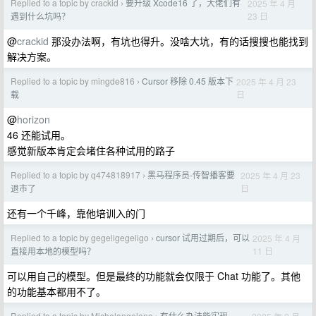
Replied to a topic by crackid
要升级 Xcode16 了，大佬们有
2025 年 4 月
›
23 日
遇到什么坑吗？
@
crackid
那没办法啊，有坑也得升。没啥大坑，有的话搜搜也能找到
解决方案。
Replied to a topic by mingde816
Cursor 移除 0.45 版本下
2025 年 4 月 23
›
日
载
@
horizon
46 还能试用。
感觉新版本肯定会堵住各种试用的路子
Replied to a topic by q474818917
黑马程序员-传智播客要
2025 年 4 月 23
›
日
退市了
还有一个千峰，靠他培训入的门
Replied to a topic by gegeligegeligo
cursor 试用过期后，可以
2025 年 4 月
›
11 日
直接用本地的模型吗？
可以用自己的模型。但是最终的功能就会仅限于 Chat 功能了。其他
的功能基本都用不了。
Replied to a topic by Michelangelono
有什么办法能实现