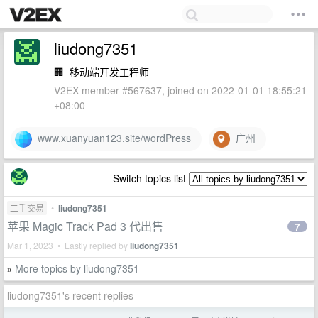
liudong7351
🏢
移动端开发工程师
V2EX member #567637, joined on 2022-01-01 18:55:21
+08:00
www.xuanyuan123.site/wordPress
广州
Switch topics list
二手交易
•
liudong7351
苹果 Magic Track Pad 3 代出售
7
Mar 1, 2023 • Lastly replied by
liudong7351
More topics by liudong7351
»
liudong7351's recent replies