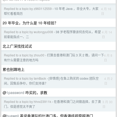
Replied to a topic by z960112559
10 年老 Java ，非全大专，大家
4 月 16
›
日
帮忙看看简历
20 年毕业，为什么是 10 年经验？
Replied to a topic by wutongyu008
38 岁老程序猿该何去何从，希望
4 月 14
›
日
前辈能指点一、二
北上广深找找试试
Replied to a topic by zhou00
打算去香港和澳门玩 3 天 2 晚，请问一下
4 月 8
›
日
有什么需要注意的地方吗
累也别蹲地上
Replied to a topic by IamBack
[非情感] 在鱼上购买的 codex 团队空
4 月 2
›
日
间，因售后争吵，你们支持谁？
@
1password
咋买的，求教
Replied to a topic by hhvv23911k
在香港和澳门之间做选择，去了澳
3 月 30
›
日
门，但是感觉太不爽了
@
huaweii
虽说香港玩的比澳门多，但香港歧视原超澳门