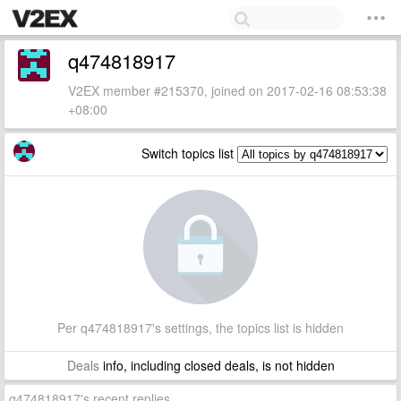
q474818917
V2EX member #215370, joined on 2017-02-16 08:53:38
+08:00
Switch topics list
Per q474818917's settings, the topics list is hidden
Deals
info, including closed deals, is not hidden
q474818917's recent replies