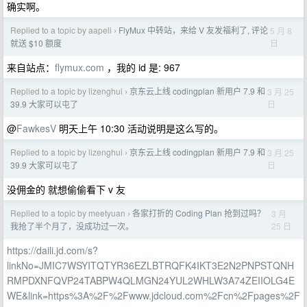
确实啊。
Replied to a topic by aapeli
FlyMux 中转站，来给 V 友发福利了, 评论
5 月 8
›
日
就送 $10 额度
来自站点：
flymux.com
，我的 id 是: 967
Replied to a topic by lizenghui
京东云上线 codingplan 新用户 7.9 和
3 月 25
›
日
39.9 大家可以屯了
@
FawkesV
明天上午 10:30 活动说明是这么写的。
Replied to a topic by lizenghui
京东云上线 codingplan 新用户 7.9 和
3 月 25
›
日
39.9 大家可以屯了
没佣金的 就想偷偷看下 v 友
Replied to a topic by meetyuan
各家打折的 Coding Plan 抢到过吗？
3 月
›
25 日
我抢了半个月了，没成功过一次。
https://daili.jd.com/s?
linkNo=JMIC7WSYITQTYR36EZLBTRQFK4IKT3E2N2PNPSTQNH
RMPDXNFQVP24TABPW4QLMGN24YUL2WHLW3A74ZEIIOLG4E
WE&link=https%3A%2F%2Fwww.jdcloud.com%2Fcn%2Fpages%2F