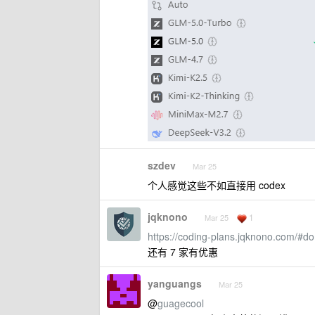
szdev
Mar 25
个人感觉这些不如直接用 codex
jqknono
1
Mar 25
https://coding-plans.jqknono.com/#d
还有 7 家有优惠
yanguangs
Mar 25
@
guagecool