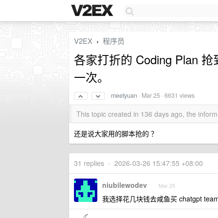
V2EX
程序员
›
各家打折的 Coding Pl
一次。
meetyuan
·
Mar 25
· 6631 views
This topic created in 136 days ago, the info
还是说大家用的脚本抢的 ？
31 replies
•
2026-03-26 15:47:55 +08:00
niubilewodev
Mar 25
我选择花几块钱去咸鱼买 chatgpt tea