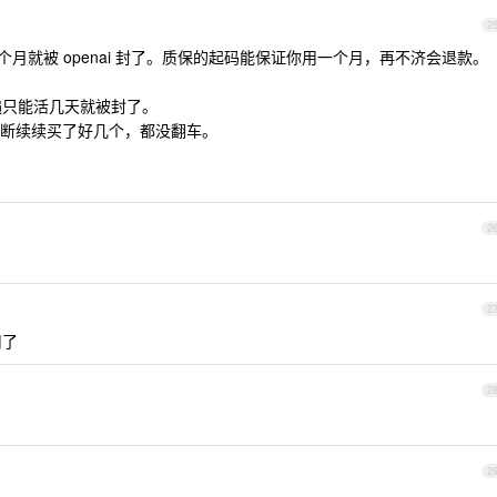
2
月就被 openai 封了。质保的起码能保证你用一个月，再不济会退款。
遍只能活几天就被封了。
断续续买了好几个，都没翻车。
2
2
用了
2
2