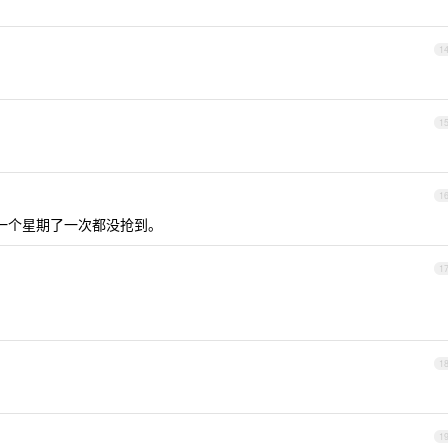
1
1
1
一个星期了一次都没抢到。
1
1
1