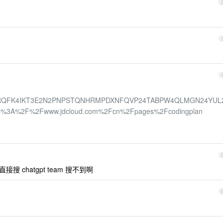
BTRQFK4IKT3E2N2PNPSTQNHRMPDXNFQVP24TABPW4QLMGN24YUL
s%3A%2F%2Fwww.jdcloud.com%2Fcn%2Fpages%2Fcodingplan
搜 chatgpt team 搜不到啊