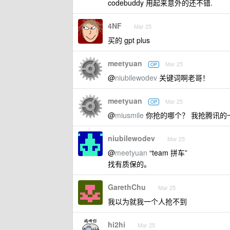
codebuddy 用起来意外的还不错.
4NF
Mar 25
买的 gpt plus
meetyuan
Mar 25
OP
@
niubilewodev
关键词啊老哥！
meetyuan
Mar 25
OP
@
miusmile
你抢的哪个？ 我抢腾讯的
niubilewodev
Mar 25
@
meetyuan
“team 拼车”
找有质保的。
GarethChu
Mar 25
我以为就我一个人抢不到
hi2hi
Mar 25