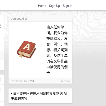
Home
Sign Up
Sign In
persona/dict
输入任何单
词，我会为你
提供释义、发
音、例句、词
源、相关词列
表，及这个单
词在文学作品
中被使用的例
子。
Promoted by
Livid
PRO
1
• 请不要在回答技术问题时复制粘贴 AI
生成的内容