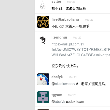
svtter
Mar 25
抢不到，试试买国际版
fiveStarLaoliang
Mar 25
不如 gpt 大善人一根腿毛
lizenghui
Mar 25
https://daili.jd.com/s?
linkNo=JMIC7WSYITQTYR36EZL
WHLW3A74ZEIIOLG4EWE&link=http
京东云的 快上车。
abcfyk
Mar 25
@
niubilewodev
#1 老哥关键词是啥， 直接
tgyum
Mar 25
@
abcfyk
codex team