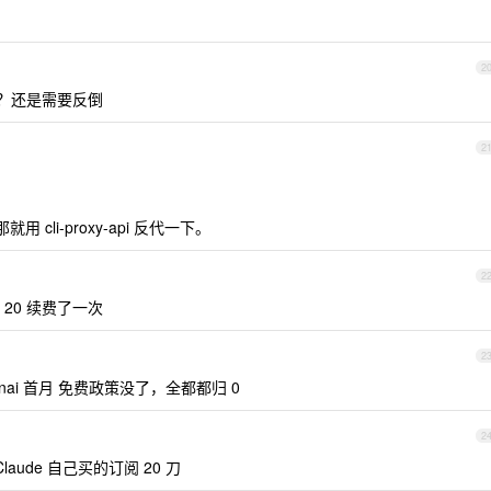
2
饿？还是需要反倒
2
。
cli-proxy-api 反代一下。
2
 20 续费了一次
2
ai 首月 免费政策没了，全都都归 0
2
ude 自己买的订阅 20 刀