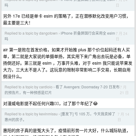
日
吗
另外 17e 已经是单卡 esim 的策略了，正在潜移默化改变用户习惯，
最主要是三大！
Replied to a topic by dangotown
iPhone 折叠屏国行会采用全 esim
7 月 24
›
日
吗
air 第一是败在首发价格，如果才开始推 plus 那个价位起码还有人买
单，第二就是大家说的单摄单扬，其实用下来广角出去玩是必备，单
扬倒还好。第三就是 esim ，万事开头难，对于 esim 我只能说苹果发
大力，三大太不是人了。这玩意的限制非常影响二手交易，长期自用
倒没什么。
Replied to a topic by cardioio
看了 Avengers: Doomsday 7-20 日发布
7 月
›
21 日
的预告片，有一种预感是烂片
对漫威电影提不起任何兴趣😮‍💨，过了那个年纪了😂
Replied to a topic by kevinmissu
[重发下] 亏 105 万，今天我卖掉了
7 月 14
›
日
惠州的房子。
惠阳的房子真的是冤大头了，疫情前形势一片大好，什么城际轨道，