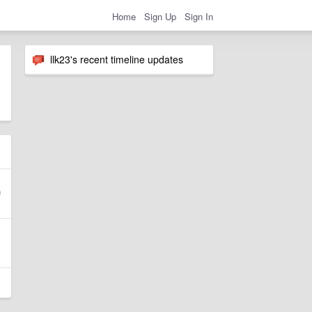
Home
Sign Up
Sign In
llk23's recent timeline updates