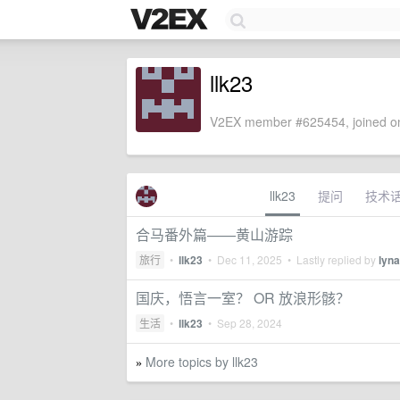
llk23
V2EX member #625454, joined on
llk23
提问
技术
合马番外篇——黄山游踪
旅行
•
llk23
•
Dec 11, 2025
• Lastly replied by
lyn
国庆，悟言一室？ OR 放浪形骸？
生活
•
llk23
•
Sep 28, 2024
More topics by llk23
»