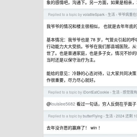
象的感情吧，沟通下。另一方面，如果是相亲，
Replied to a topic by
volatileSpark
生活
爷爷病重在
›
›
我爷爷的情况和楼主很相似， 也就是去年年底
基本情况：我爷爷也是 78 岁，气管炎引起的
行动能力大大受损。爷爷在我们那县城医院，从住院到
世了。也是普通家庭，也是多子女，情况不妙的
当时还是以保守治疗为主。
能给的意见：冷静的心态对待，让大家共同决策
作很重要，尽力尽心就好。
Replied to a topic by
iDontEatCookie
生活
感觉我
›
›
@
louislee5682
看过一句话，穷人反倒在乎面子
Replied to a topic by
butterFlying
生活
2024 还剩
›
›
去年没许愿的赢麻了！ win ！