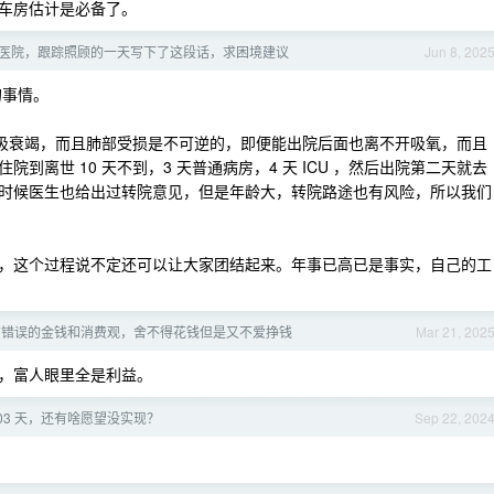
车房估计是必备了。
医院，跟踪照顾的一天写下了这段话，求困境建议
Jun 8, 202
的事情。
呼吸衰竭，而且肺部受损是不可逆的，即便能出院后面也离不开吸氧，而且
离世 10 天不到，3 天普通病房，4 天 ICU ，然后出院第二天就去
时候医生也给出过转院意见，但是年龄大，转院路途也有风险，所以我们
，这个过程说不定还可以让大家团结起来。年事已高已是事实，自己的工
有错误的金钱和消费观，舍不得花钱但是又不爱挣钱
Mar 21, 202
，富人眼里全是利益。
 103 天，还有啥愿望没实现？
Sep 22, 202