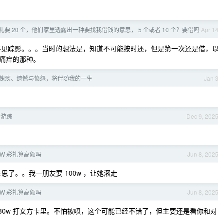
礼要 20 个，他们家里透露出一种要找我借钱的意思， 5 个或者 10 个？要借吗
Apr 1
目前不见踪影。。。当时的想法是，知道不可能按时还，但是第一次还是借，
痛痒的那种。
责、愧疚、遗憾与愤怒，将伴随我的一生
Jan 
山游踪
Dec 9, 202
0W 彩礼算高额吗
Jun 8, 202
了。。我一朋友要 100w ，让她滚走
0W 彩礼算高额吗
Jun 8, 202
30w 打女方卡里。不怕被喷，这个可能已经不错了，但主要还是看你和对