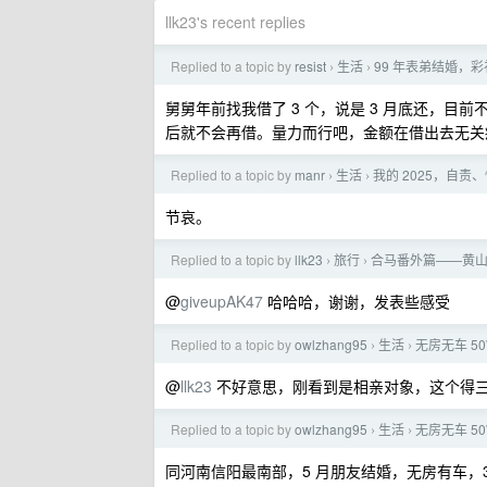
llk23's recent replies
Replied to a topic by
resist
生活
99 年表弟结婚，彩
›
›
舅舅年前找我借了 3 个，说是 3 月底还，
后就不会再借。量力而行吧，金额在借出去无关
Replied to a topic by
manr
生活
我的 2025，自
›
›
节哀。
Replied to a topic by
llk23
旅行
合马番外篇——黄
›
›
@
giveupAK47
哈哈哈，谢谢，发表些感受
Replied to a topic by
owlzhang95
生活
无房无车 5
›
›
@
llk23
不好意思，刚看到是相亲对象，这个得三思
Replied to a topic by
owlzhang95
生活
无房无车 5
›
›
同河南信阳最南部，5 月朋友结婚，无房有车，