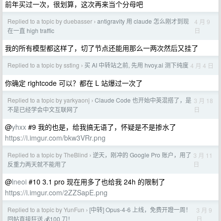
前年买过一次，很划算，这次再来当个分母吧
Replied to a topic by duebasser
antigravity 用 claude 怎么刚才到现
4 月 9
›
日
在一直 high traffic
我的所有模型都这样了，切了节点还能用那么一两次然后又挂了
Replied to a topic by ssting
买 AI 中转站之前, 先用 hvoy.ai 测下纯度
4 月 4 日
›
你确定 rightcode 可以？都在 L 站爆过一次了
Replied to a topic by yarkyaonj
Claude Code 也开始中英混搭了，是
3 月 18
›
日
不是已经学会中文互联网了
@
yhxx
#9 我的也是，给我搞无语了，怀疑是不是掺水了
https://i.imgur.com/bkw3VRr.png
Replied to a topic by TheBlind
逆天，刚冲的 Google Pro 账户，用了
3 月 11
›
日
反重力两天就不能用了
@
lneoi
#10 3.1 pro 现在用多了也给我 24h 的限制了
https://i.imgur.com/2ZZSapE.png
Replied to a topic by YunFun
[中转] Opus-4-6 上线，免费开蹬一周！
3 月 9
›
日
回帖直接狂送 💰100 刀！