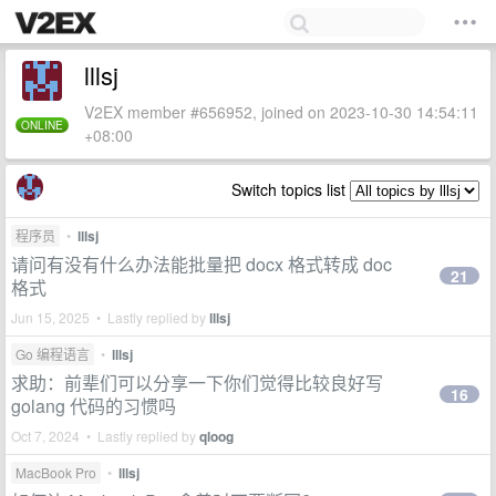
lllsj
V2EX member #656952, joined on 2023-10-30 14:54:11
ONLINE
+08:00
Switch topics list
程序员
•
lllsj
请问有没有什么办法能批量把 docx 格式转成 doc
21
格式
Jun 15, 2025 • Lastly replied by
lllsj
Go 编程语言
•
lllsj
求助：前辈们可以分享一下你们觉得比较良好写
16
golang 代码的习惯吗
Oct 7, 2024 • Lastly replied by
qloog
MacBook Pro
•
lllsj