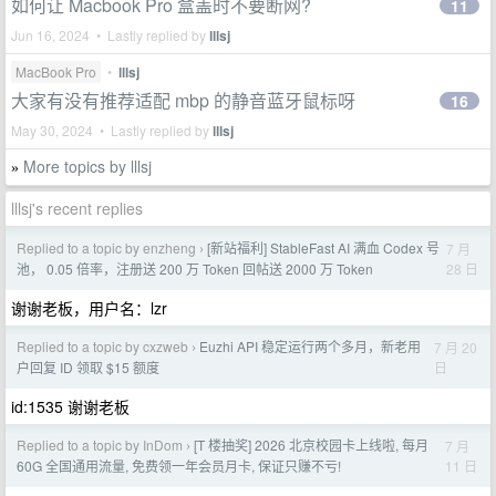
如何让 Macbook Pro 盒盖时不要断网?
11
Jun 16, 2024 • Lastly replied by
lllsj
MacBook Pro
•
lllsj
大家有没有推荐适配 mbp 的静音蓝牙鼠标呀
16
May 30, 2024 • Lastly replied by
lllsj
More topics by lllsj
»
lllsj's recent replies
Replied to a topic by enzheng
[新站福利] StableFast AI 满血 Codex 号
7 月
›
28 日
池， 0.05 倍率，注册送 200 万 Token 回帖送 2000 万 Token
谢谢老板，用户名：lzr
Replied to a topic by cxzweb
Euzhi API 稳定运行两个多月，新老用
7 月 20
›
日
户回复 ID 领取 $15 额度
id:1535 谢谢老板
Replied to a topic by InDom
[T 楼抽奖] 2026 北京校园卡上线啦, 每月
7 月
›
11 日
60G 全国通用流量, 免费领一年会员月卡, 保证只赚不亏!