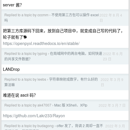
server 酱？
Replied to a topic by cccmm
不使用第三方包可以操作 excel
2022 年 8 月 4
›
日
吗
把第三方库源码下回来，放到自己项目中，就变成自己写的代码了，
轮子就有了🐕
https://openpyxl.readthedocs.io/en/stable/
Replied to a topic by lyping
在局域网中的两台电脑，如何快速
2022 年 6 月
›
23 日
的共享文件数据？
LANDrop
Replied to a topic by leebs
字符串映射成数字，有什么好的
2022 年 3 月 9
›
日
算法嘛
难道在说 ascii 码？
Replied to a topic by ak47007
Mac 版 XShell、XFtp
2022 年 3 月 7 日
›
https://github.com/Lakr233/Rayon
Replied to a topic by budagong
offer 发了，背调 2 周却一直不
2022 年 3 月
›