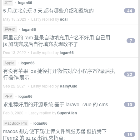
北京
•
logan66
5 月底北京玩 3 天,都有哪些介绍和避坑的
44
May 18, 2023 • Lastly replied by
scal
程序员
•
logan66
阿里云的 ram 登录自动填充用户名不好用,自己用
7
js 加载完成后自行填充发现改不了
Dec 13, 2022 • Lastly replied by
logan66
Apple
•
logan66
有没有苹果 ios 捷径打开微信对应小程序?登录后执
22
行操作/展示;
Sep 22, 2021 • Lastly replied by
KainyGuo
PHP
•
logan66
求推荐好用的开源系统,基于 laravel+vue 的 cms
10
Feb 8, 2020 • Lastly replied by
SuperAllen
MacBook Pro
•
logan66
macos 想方便下载/上传文件到服务器.但折腾下
18
iTerm2 的 sz rz 出错,求指点;