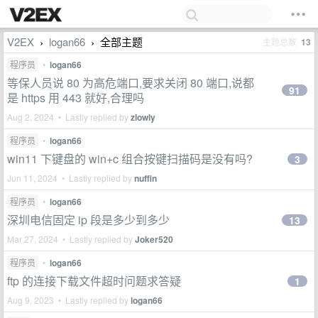
V2EX
logan66
全部主题
主题总数
13
›
›
程序员
•
logan66
等保人员说 80 为高危端口,要求关闭 80 端口,说都
91
是 https 用 443 就好,合理吗
Aug 2, 2024 • Lastly replied by
zlowly
程序员
•
logan66
win11 下键盘的 win+c 组合按键扫描码是没有吗?
3
Jun 11, 2024 • Lastly replied by
nuffin
程序员
•
logan66
深圳电信固定 ip 段是多少到多少
13
Mar 27, 2024 • Lastly replied by
Joker520
程序员
•
logan66
ftp 的连接下载文件超时问题求答疑
1
Aug 9, 2023 • Lastly replied by
logan66