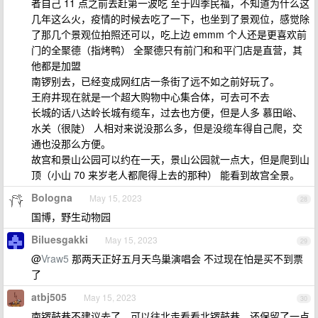
者自己 11 点之前去赶第一波吃 至于四季民福，不知道为什么这
几年这么火，疫情的时候去吃了一下，也坐到了景观位，感觉除
了那几个景观位拍照还可以，吃上边 emmm 个人还是更喜欢前
门的全聚德（指烤鸭） 全聚德只有前门和和平门店是直营，其
他都是加盟
南锣别去，已经变成网红店一条街了远不如之前好玩了。
王府井现在就是一个超大购物中心集合体，可去可不去
长城的话八达岭长城有缆车，过去也方便，但是人多 慕田峪、
水关（很陡） 人相对来说没那么多，但是没缆车得自己爬，交
通也没那么方便。
故宫和景山公园可以约在一天，景山公园就一点大，但是爬到山
顶（小山 70 来岁老人都爬得上去的那种） 能看到故宫全景。
Bologna
May 15, 2023
28
国博，野生动物园
Biluesgakki
May 15, 2023
29
@
Vraw5
那两天正好五月天鸟巢演唱会 不过现在怕是买不到票
了
atbj505
May 15, 2023
30
南锣鼓巷不建议去了，可以往北走看看北锣鼓巷。还保留了一点