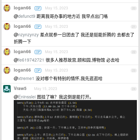
logan66
May 15, 2023
OP
20
@
defunct9
距离我哥办事的地方近 我早点出门咯
logan66
May 15, 2023
OP
21
@
nzynzynzy
差点就参一日团去了 我还是挺能折腾的 去都去了
折腾一下
logan66
May 15, 2023
OP
22
@
fe619742721
很多人推荐故宫,颐和园,博物馆 必去哈
logan66
May 15, 2023
OP
23
@
xtreme1
没对哪个有特别的情怀,我先逛逛哈
Vraw5
May 15, 2023
24
@
Eninsslei
图挂了嘛？我这倒是能打开。