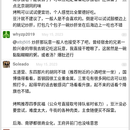
点北京胡同的味
烤鸭可以试试便宜坊，个人感觉比全聚德好吃。
豆汁就不建议了，一般人是不会喜欢的。倒是可以试试鼓楼边上
的姚记炒肝，打包几个包子一碗炒肝坐在后海边上一吃也不错
whyzp2019
May 15, 2023
31
@
atbj505
炒肝那玩意一般人也接受不了吧，曾经宿舍的兄弟一
脸兴奋的带我去姚记吃这玩意，我直接干瞪眼了，这居然是一碗
黏黏糊糊的粥，或者汤？爆肚还行
Soleado
May 15, 2023
32
五道营、东四那片的胡同不错（推荐附近的小酒吧坐一坐），国
博值得看看，首钢园很工业重金属，三里屯有很多网红店可以拍
照打卡，起得早的话去敏感词广场看看升旗，起不来的话看个降
旗也不错。
烤鸭推荐四季民福（公众号直接取号排队省时省力），豆汁没必
要尝试，难度太大，牛街的各种肉类，主食随便买不踩雷。
后海、南锣都很商业化，王府井前门也没啥意思