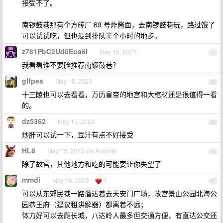
接受不了。
南锣鼓巷那有个方砖厂 69 号炸酱面，去南锣鼓巷玩，路过饿了
可以试试吃，但也没到排队半个小时的地步。
z781PbC2Ud0Eoa6l
May 15, 2023
37
我看看谁不要脸推荐南锣鼓巷？
glfpes
May 15, 2023
38
十三陵也可以去看看，万历皇帝的地宫和大棺材还是很值得一看
的。
dz5362
May 15, 2023
39
炒肝可以试一下，豆汁有点不好接受
HL8
May 15, 2023 via Android
40
除了故宫，其他地方和吃的可能要让你失望了
mmdi
May 16, 2023
1
41
可以从东郊民巷一路溜达着去天安门广场，故宫景山公园北海公
园恭王府（建议租讲解器）都离着不远；
体力好可以去爬长城，八达岭人最多但交通方便，有直达公交还