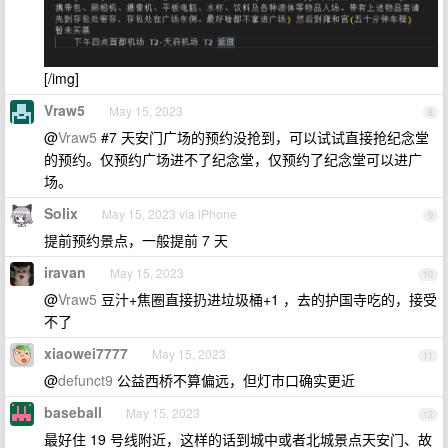
[/img]
Vraw5
May 15, 2023
8
@
Vraw5
#7 天安门广场的预约没抢到，可以试试直接抢纪念堂
的预约。仅预约广场进不了纪念堂，仅预约了纪念堂可以进广
场。
Solix
May 15, 2023 via iPhone
9
提前预约景点，一般提前 7 天
iravan
May 15, 2023
10
@
Vraw5
豆汁+焦圈直接扔进垃圾桶+1 ，去的护国寺吃的，接受
不了
xiaowei7777
May 15, 2023
11
@
defunct9
公益西桥不算偏远，但灯市口确实更近
baseball
May 15, 2023
12
最好住 19 号线附近，这样的话到城中或者北城景点天安门、故