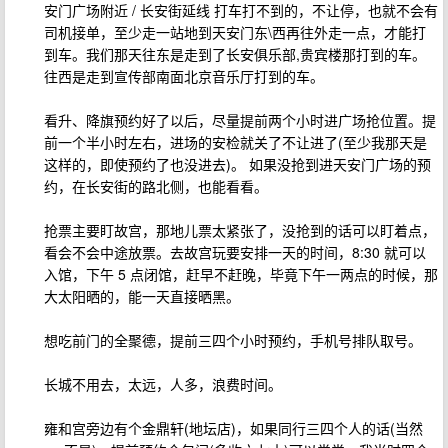
安门广场附近 / 长安街延线 打车打不到的，不让停，也就不会有
司机接单，至少走一站地到天安门东\西再往外走一点，才能打
到车。我们那天往东是走到了长安俱乐部,贵宾楼那打到的车。
往西是走到宣传部南面北京音乐厅打到的车。
看升、降旗预约好了以后，尽量提前两个小时进广场抢位置。提
前一个半小时左右，进场的安检就关了不让进了(至少我那天是
这样的，即使预约了也没进去)。 如果没抢到进天安门广场的预
约，在长安街的路北侧，也能看看。
抢票主要盯故宫，那地儿票太紧张了，没抢到的话可以盯着点，
看会不会中途放票。去故宫玩要安排一天的时间，8:30 就可以
入馆，下午 5 点闭馆，赶早不赶晚，毕竟下午一两点的时候，那
大太阳晒的，能一天直接晒黑。
想吃前门的全聚德，提前三四个小时预约，手机号排队取号。
长城不用去，太远，人多，浪费时间。
雍和宫旁边有个金鼎轩(地坛店)，如果同行三四个人的话(当然