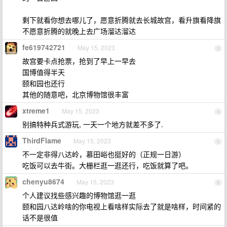
剩下就看你想去哪儿了，愿意折腾就去长城故宫，看升旗看降旗
不愿意折腾的就晚上去广场溜达溜达
fe619742721
May 15, 2023
3
故宫要卡点抢票，抢到了早上一早去
国博值得半天
颐和园也还行
其他的随意吧，北京博物馆很丰富
xtreme1
May 15, 2023
4
别搞特种兵式游玩, 一天一个地方就差不多了.
ThirdFlame
May 15, 2023
5
不一定非得八达岭，慕田峪也挺好的（正规一日游）
吃饭可以去牛街。大栅栏逛一逛还行，吃饭就算了吧。
chenyu8674
May 15, 2023
6
个人建议找些感兴趣的博物馆逛一逛
颐和园八达岭啥的你电视上看啥样实际去了就是啥样，时间紧的
话不是很值