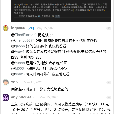
logan66
May 15, 2023
OP
25
@
ThirdFlame
牛街吃饭 get
@
chenyu8674
好的 博物馆我想看那种有朝代历史感的
@
gaobh
好的 还有时间我预约看看
@
Vraw5
这么看来故宫还是很热门 预约要抢,安检这么严格的
[233] 各种预约[233]
@
Yunen
还是优先地铁,哈哈哈,怕晒
@
M003
互联网大厂打卡貌似也不错
@
Vraw5
周末时间可能有,我去瞧瞧看
xnn
May 15, 2023
26
南锣鼓巷别去了，都是卖垃圾食品的
anyinuo0413
May 15, 2023
27
上边说想吃前门全聚德的，也可以找美团跑腿（ 10 块） 11 点
10 分-20 左右拿号，然后 12 点多去，差不多刚刚好不用等，或