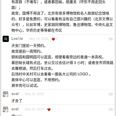
有高铁（不堵车），或者慕田峪，居庸关（环形不用走回头
路）；
故宫，国博不用说了，北京有很多博物馆和名人故居纪念馆啥
的，好多是免费的，可以看看有没有自己感兴趣的（北京文博公
众号），比如军博，史家胡同博物馆，鲁迅博物馆，中央礼品文
物中心，华侨历史等等都在市区
Les1ie
May 16, 2023
2
42
天安门提前一天预约。
故宫提前一周预约。
颐和园和圆明园可以逛逛，顺便看看旁边的普通一本高校。
慕田裕长城有点远，坐公交过去估计得 3 小时；或者坐市郊铁路
去雁栖湖，然后打车过去。
后场村中关村可以去看看一圈各大公司的 LOGO 。
奥体中心可以逛逛，不用预约。
涮羊肉可以试试。
scal
May 22, 2023
43
才去了
scal
May 22, 2023
1
44
@
scal