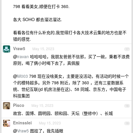
798 看看美女,顺便在打卡 360.
各大 SOHO 都去溜达溜达.
看看各位有什么补充的,我觉得打卡各大技术云集的地方也是不
错的感觉.
Vraw5
May 15, 2023
17
@
iravan
哈哈哈哈，我朋友爸爸不信邪，买了一碗，秉着不浪费
原则，喝了俩小时喝下去了，真佩服
@
M003
798 现在没啥美女，主要是没活动，有活动的时候一个
个的模特超多。另外 798 附近，除了 360 ，还有三星数据系
统、世纪互联(jd 机房注册在这)、58 同城、京东方，中国电子
科技集团
Pisco
May 15, 2023
18
故宫、国博、圆明园、颐和园、天坛（整修中）、长城
Eninsslei
May 15, 2023
19
@
Vraw5
图挂了，我先插眼