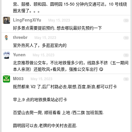
宫、鼓楼、颐和园、圆明园 15-50 分钟内交通可达，10 号线绕
圈太慢了。。。
LingFengXiYu
May 15, 2023
13
好多景点需要提前预约, 想去哪玩最好先预约一下
threebr
May 15, 2023
14
室外热死人了，多逛逛室内的
Yunen
May 15, 2023
15
北京推荐做公交车，不比地铁慢多少的，线路多不挤（五一期间
本人亲测）还能吹风+看风景，强推公交车出行 😋
M003
May 15, 2023
16
既然都来 V2 了,后厂村路必去,联想,百度,新浪,都可以打卡
早上,9 点的地铁换乘站必打卡
百望山去爬一爬, 顺班看看 上地 /西二旗 加班氛围.
圆明园可以去,老牌的中关村去逛逛.