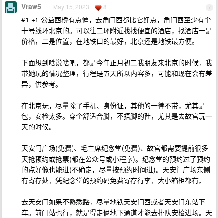
Vraw5
May 15, 2023
8
7
#1 +1 公益西桥有点偏，去角门西都比它好点，角门西至少有个
十号线环北京的。可以往二环附近找找便宜的酒店，找酒店一是
价格，二是位置，在地铁口的最好，北京还是地铁最方便。
下面想到啥说啥吧，都是今年正月初二我朋友来北京的时候，我
带她玩的情况整理，行程是五天所以内容多，可能和现在会有差
异，供参考。
在北京玩，尽量除了手机、身份证，其他的一律不带，尤其是
包，安检太多。穿个舒适合脚，不捂脚的鞋，尤其是去故宫玩一
天的时候。
天安门广场(免费)、毛主席纪念堂(免费)、故宫都需要提前很多
天抢预约或抢票(都在公众号或小程序)。纪念堂的预约过了预约
的点好像也能进(不确定，尽量按预约时间进)。天安门广场东侧
有寄存处，凭纪念堂的预约码免费寄存行李，大小箱柜都有。
去天安门如果不熟悉路，尽量地铁天安门西或者天安门东站下
车。前门站也行，就是得走俩地下通道才能去排队安检进场。天