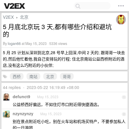
V2EX
北京
›
5 月底北京玩 3 天,都有哪些介绍和避坑
的
By
logan66
at May 15, 2023 · 5336 views
5 月 25 计划从深圳到北京,28 号早上回深,中间 2 天的; 跟哥哥一块去
的,然后他忙着他,我自己安排玩的行程; 住北京南站公益西桥附近的酒
店,没有这么巧附近的小伙伴;
西桥
南站
北京
哥哥
44 replies
•
2023-05-22 16:19:49 +08:00
defunct9
May 15, 2023
1
公益桥西好偏远，不如住灯市口附近得快捷酒店。
nzynzynzy
May 15, 2023
2
别在景点附近吃小吃，别在火车站和机场买特产，不要参加私人
的一日游团