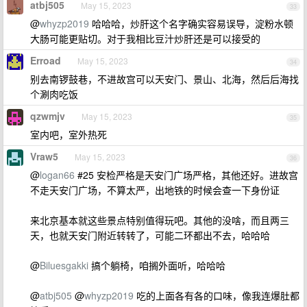
atbj505
May 15, 2023
33
@
whyzp2019
哈哈哈，炒肝这个名字确实容易误导，淀粉水顿
大肠可能更贴切。对于我相比豆汁炒肝还是可以接受的
Erroad
May 15, 2023
34
别去南锣鼓巷，不进故宫可以天安门、景山、北海，然后后海找
个涮肉吃饭
qzwmjv
May 15, 2023
35
室内吧，室外热死
Vraw5
May 15, 2023
36
@
logan66
#25 安检严格是天安门广场严格，其他还好。进故宫
不走天安门广场，不算太严，出地铁的时候会查一下身份证
来北京基本就这些景点特别值得玩吧。其他的没啥，而且两三
天，也就天安门附近转转了，可能二环都出不去，哈哈哈
@
Biluesgakki
搞个躺椅，咱搁外面听，哈哈哈
@
atbj505
@
whyzp2019
吃的上面各有各的口味，像我连爆肚都