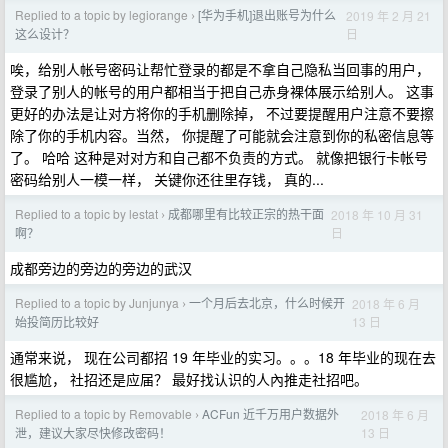
Replied to a topic by legiorange
[华为手机]退出账号为什么
2019 年 2 月 21
›
日
这么设计？
唉，给别人帐号密码让帮忙登录的都是不拿自己隐私当回事的用户，
登录了别人的帐号的用户都相当于把自己赤身裸体展示给别人。 这事
更好的办法是让对方将你的手机删除掉， 不过要提醒用户注意不要擦
除了你的手机内容。当然， 你提醒了可能就会注意到你的私密信息等
了。 哈哈 这种是对对方和自己都不负责的方式。 就像把银行卡帐号
密码给别人一模一样， 关键你还往里存钱， 真的...
Replied to a topic by lestat
成都哪里有比较正宗的热干面
2018 年 10 月 31
›
日
啊？
成都旁边的旁边的旁边的武汉
Replied to a topic by Junjunya
一个月后去北京，什么时候开
2018 年 6 月
›
13 日
始投简历比较好
通常来说， 现在公司都招 19 年毕业的实习。。。18 年毕业的现在去
很尴尬， 社招还是应届？ 最好找认识的人內推走社招吧。
Replied to a topic by Removable
ACFun 近千万用户数据外
2018 年 6 月
›
13 日
泄，建议大家尽快修改密码！