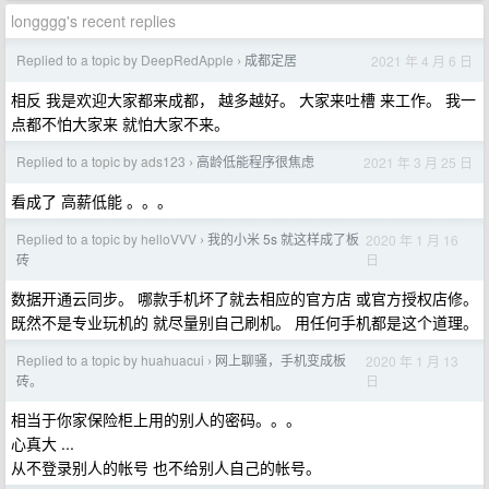
longggg's recent replies
Replied to a topic by DeepRedApple
成都定居
2021 年 4 月 6 日
›
相反 我是欢迎大家都来成都， 越多越好。 大家来吐槽 来工作。 我一
点都不怕大家来 就怕大家不来。
Replied to a topic by ads123
高龄低能程序很焦虑
2021 年 3 月 25 日
›
看成了 高薪低能 。。。
Replied to a topic by helloVVV
我的小米 5s 就这样成了板
2020 年 1 月 16
›
日
砖
数据开通云同步。 哪款手机坏了就去相应的官方店 或官方授权店修。
既然不是专业玩机的 就尽量别自己刷机。 用任何手机都是这个道理。
Replied to a topic by huahuacui
网上聊骚，手机变成板
2020 年 1 月 13
›
日
砖。
相当于你家保险柜上用的别人的密码。。。
心真大 ...
从不登录别人的帐号 也不给别人自己的帐号。