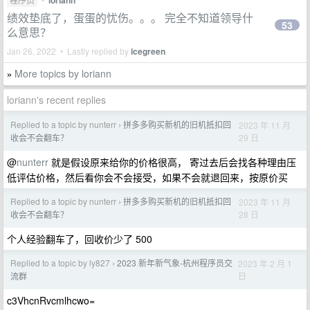
loriann
绩效垫底了，蛋蛋的忧伤。。。 完全不知道领导什
53
么意思？
Jan 26, 2022 • Lastly replied by
icegreen
More topics by loriann
»
loriann's recent replies
Replied to a topic by nunterr
拼多多购买新机的旧机抵扣回
2023 年 11 月
›
29 日
收会不会翻车？
@
nunterr
就是假设原来给你的价格很高， 寄过去后会找各种理由压
低评估价格，然后看你会不会接受，如果不会就退回来，按原价买
Replied to a topic by nunterr
拼多多购买新机的旧机抵扣回
2023 年 11 月
›
28 日
收会不会翻车？
个人经验翻车了，回收价少了 500
Replied to a topic by ly827
2023 新年新气象-杭州程序员交
2023 年 2 月 1
›
日
流群
c3VhcnRvcmlhcwo=