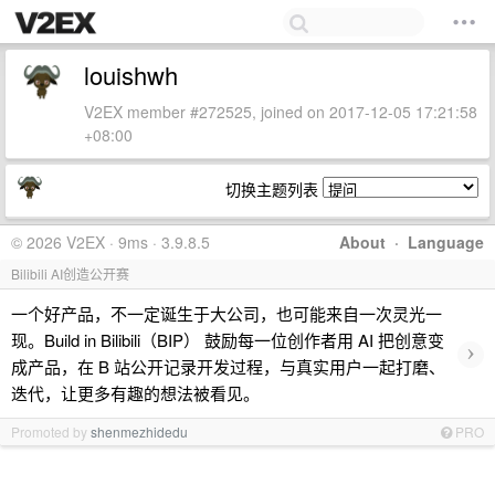
louishwh
V2EX member #272525, joined on 2017-12-05 17:21:58
+08:00
切换主题列表
© 2026 V2EX · 9ms · 3.9.8.5
About
·
Language
Bilibili AI创造公开赛
一个好产品，不一定诞生于大公司，也可能来自一次灵光一
现。Build in Bilibili（BIP） 鼓励每一位创作者用 AI 把创意变
›
成产品，在 B 站公开记录开发过程，与真实用户一起打磨、
迭代，让更多有趣的想法被看见。
Promoted by
shenmezhidedu
PRO