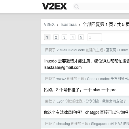
V2EX
lsastaaa
全部回复第 1 页 / 共 5 
›
›
1
2
3
4
5
回复了
VisualStudioCode
创建的主题
互联网
Lin
›
›
linuxdo 需要邀请才能注册，哪位道友帮帮忙
lsastaaa@gmail.com
回复了
wwwz
创建的主题
Codex
codex 千万别
›
›
妈的，2 个号都挂了，一个 plus 一个 pro
回复了
Eyon
创建的主题
分享创造
我和女网友做了一个
›
›
你这个有法律风险吧？ chatgpt 直接可以告你吧
回复了
chrosing
创建的主题
Singapore
问下 V2 
›
›