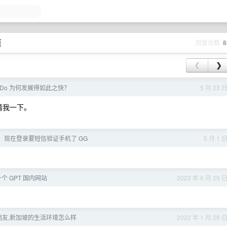
页
回复总数
8
❮
❯
ux Do 为何发展得如此之快？
5 月 23 
邀请我一下。
登出，现在登录要短信验证手机了 GG
5 月 1 
 GPT 国内网站
2023 年 6 月 29 
的朋友,新加坡的生活环境怎么样
2022 年 1 月 28 