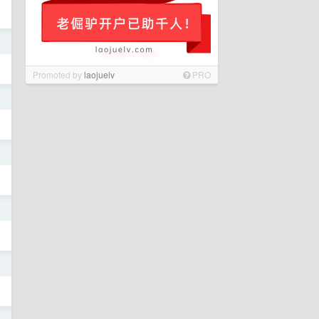
日
Promoted by
laojuelv
PRO
日
日
日
日