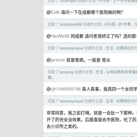
回复了
zhuangjia
创建的主题
问与答
三十岁有必要
›
›
@
Evilk
请问一下在成都哪个医院做的啊？
回复了
biubiubiu666
创建的主题
问与答
29 岁男
›
›
@
HanMeiM
同成都 请问老哥矫正了吗？选的那
回复了
ksoeasyxiaosi
创建的主题
生活
总算明白为
›
›
@
jarence
就是胃病，一般是 胃炎
回复了
polyang
创建的主题
生活
父母这两年经常催
›
›
教。
@
cjh1095358798
真人真事，我高四一个女同学
回复了
ksoeasyxiaosi
创建的主题
生活
总算明白为
›
›
非常同意，我之前打嗝，就是一会扯一下那种。
开了药完全没效果。后面直接去市医院，吃了药
去小诊所之类的。