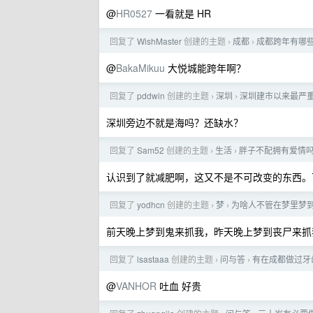
@
HR0527
一看就是 HR
回复了
WishMaster
创建的主题
成都
成都跨年有哪
›
›
@
BakaMikuu
大悦城能跨年啊？
回复了
pddwin
创建的主题
深圳
深圳建市以来最严
›
›
深圳旁边不就是海吗？还缺水？
回复了
Sam52
创建的主题
生活
胖子不配拥有爱情
›
›
认识到了就减肥啊，这又不是不可改变的东西。
回复了
yodhcn
创建的主题
梦
为啥人不管在梦里梦
›
›
前天晚上梦到鬼来抓我，昨天晚上梦到丧尸来抓
回复了
lsastaaa
创建的主题
问与答
有在成都做过牙
›
›
@
VANHOR
吐血 好贵