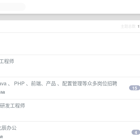
主题总数
1
发工程师
 Java 、 PHP 、前端、产品 、配置管理等众多岗位招聘
15
chit
id 研发工程师
 北辰办公
4
it