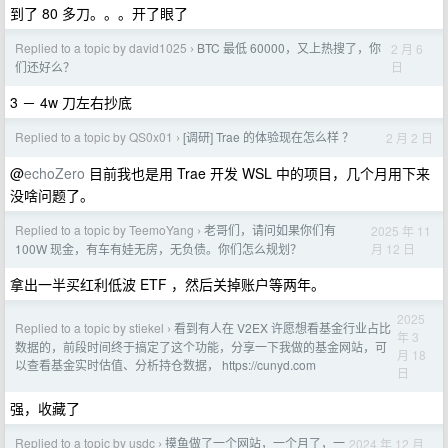
到了 80 多刀。。。开了眼了
Replied to a topic by david1025
BTC 最低 60000，又上热搜了，你
2 月 6
›
日
们还好么？
3 － 4w 刀左右抄底
Replied to a topic by QS0x01
[调研] Trae 的体验现在怎么样 ？
2 月 2 日
›
@
echoZero
目前我也是用 Trae 开发 WSL 中的项目，几个月用下来
没啥问题了。
Replied to a topic by TeemoYang
老哥们，请问如果你们有
2025 年 11
›
月 12 日
100W 现金，有车有娃无房，无负债。你们怎么规划？
拿出一半买红利低波 ETF ，然后关掉账户等两年。
2025
Replied to a topic by stiekel
看到有人在 V2EX 许愿想看基金行业占比
›
年 3
数据的，前段时间终于搞定了这个功能，分享一下我做的基金网站，可
月 18
以查看基金实时估值、分析持仓数据， https://cunyd.com
日
强，收藏了
Replied to a topic by usdc
摸鱼做了一个网站，一个月了，一
2024 年 12 月
›