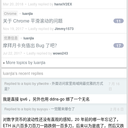
Mar 20, 2018 • Lastly replied by
hanxiV2EX
Chrome
•
luanjia
关于 Chrome 平滑滚动的问题
11
Nov 19, 2017 • Lastly replied by
Jimmy1573
优惠信息
•
luanjia
摩拜月卡充值出 Bug 了吧？
17
Jul 22, 2017 • Lastly replied by
wowo243
More topics by luanjia
»
luanjia's recent replies
Replied to a topic by yitwotre
外面访问家里局域网最优雅的方式
7 月 16
›
日
是？
我是直接 ipv6 ，另外也用 ddns-go 绑了一个无名
Replied to a topic by suyuyu
一觉醒来爆仓了
2 月 6 日
›
对数字货币的波动性还没有直观的感知，20 年前的哪一年忘记了，
ETH 从六百多刀百刀一路跌倒一百多刀，后来以为是底了，然后又跌