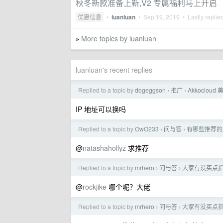
秋冬新款准备上新,V2 专属福利马上开启
优惠信息
•
luanluan
•
Sep 19, 2019
• Lastly replie
More topics by luanluan
»
luanluan's recent replies
Replied to a topic by
dogeggson
推广
Akkoclou
›
›
IP 地址可以换吗
Replied to a topic by
OwO233
问与答
有哪些推荐的
›
›
@
natashahollyz
求推荐
Replied to a topic by
mrhero
问与答
大家有没买点
›
›
@
rockjike
哪个呢？大佬
Replied to a topic by
mrhero
问与答
大家有没买点
›
›