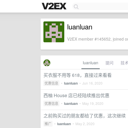
luanluan
V2EX member #145652, joined on
luanluan
提问
技
买衣服不用等 618，直接过来看看
优惠信息
•
luanluan
•
Jun 16, 2020
西柚 House 店已经陆续推出优惠
优惠信息
•
luanluan
•
May 19, 2020
之前购买过的朋友都给了优惠，这次继续
推广
•
luanluan
•
May 2, 2020