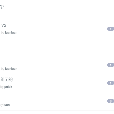
吗？
V2
1
d by
luanluan
1
d by
luanluan
个组团的
1
 by
pulelt
8
 by
luan