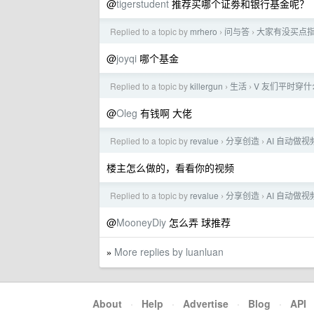
@
tigerstudent
推荐买哪个证劵和银行基金呢？
Replied to a topic by
mrhero
问与答
大家有没买点
›
›
@
joyqi
哪个基金
Replied to a topic by
killergun
生活
V 友们平时穿
›
›
@
Oleg
有钱啊 大佬
Replied to a topic by
revalue
分享创造
AI 自动做视
›
›
楼主怎么做的，看看你的视频
Replied to a topic by
revalue
分享创造
AI 自动做视
›
›
@
MooneyDiy
怎么弄 球推荐
More replies by luanluan
»
About
·
Help
·
Advertise
·
Blog
·
API