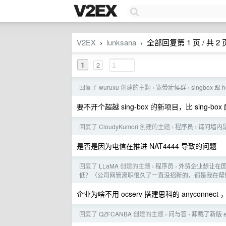
V2EX
lunksana
全部回复第 1 页 / 共 2 
›
›
1
2
回复了
wuruxu
创建的主题
宽带症候群
singbox 跟
›
›
要不开个超越 sing-box 的新项目，比 sing
回复了
CloudyKumori
创建的主题
程序员
请问墙内是
›
›
是否是因为电信在推进 NAT4444 导致的问题
回复了
LLaMA
创建的主题
程序员
外贸企业想让在
›
›
低？（公司网管离职很久了一直没招新的，都是我在帮忙瞎搞）直
企业为啥不用 ocserv 搭建思科的 anyconnect 
回复了
QZFCANBA
创建的主题
问与答
卸载了新版 e
›
›