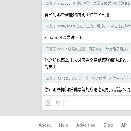
回复了
missdeer
创建的主题
宽带症候群
用软路由的亲
›
›
曾经的那些智能路由刷固件当 AP 用
回复了
alwayshere
创建的主题
程序员
自己搭建邮
›
›
zimbra 可以尝试一下
回复了
odirus
创建的主题
奇思妙想
针对锤子科技，
›
›
他之所以那么让人讨厌完全是他那张嘴造成的，
的员工
回复了
Kongtou
创建的主题
奇思妙想
为什么汽车外
›
›
你让那些摁钢板看厚薄的所谓老司机以后怎么混
1
2
About
·
Help
·
Advertise
·
Blog
·
API