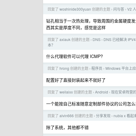
回复了
woshinide300yuan
创建的主题
问与答
V2
›
›
钻孔相当于一次热处理，导致周围的金属硬度发
西其实是厚度不同，感觉是这样
回复了
axiauk
创建的主题
DNS
DNS 已经解决 IPV4
›
›
本？
什么代理软件可以代理 ICMP?
回复了
hrong
创建的主题
程序员
Windows 平台
›
›
配置好了直接封装起来不就好了
回复了
weilaixx
创建的主题
Android
现在安卓阵营
›
›
一个能按自己标准随意定制部件协议的公司怎么
回复了
alvin666
创建的主题
分享发现
nubia x 
›
›
除了系统，其他都不错