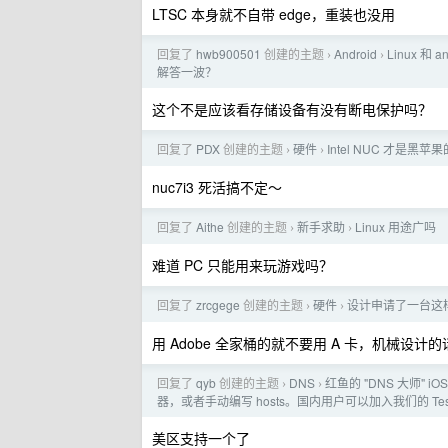
LTSC 本身就不自带 edge，重装也没用
回复了
hwb900501
创建的主题
Android
Linux 
›
›
解答一波？
这个不是应该看存储设备有没有断电保护吗？
回复了
PDX
创建的主题
硬件
Intel NUC 才是黑
›
›
nuc7i3 死活搞不定～
回复了
Aithe
创建的主题
新手求助
Linux 用途广吗
›
›
难道 PC 只能用来玩游戏吗？
回复了
zrcgege
创建的主题
硬件
设计申请了一台这
›
›
用 Adobe 全家桶的就不要用 A 卡，机械设计
回复了
qyb
创建的主题
DNS
红鱼的 "DNS 大师" iO
›
›
器，或者手动编写 hosts。国内用户可以加入我们的 Test
美区支持一个了