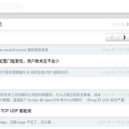
页
回复总数
2
❮
❯
 hev-socks5-tunnel 面前就是弟弟
2025 年 7 月 3 
-box 配置门槛更低，用户数肯定不会少
不是在限制国内 IP 间的互相 P2P 组网访问？
2023 年 7 月 9 
国外的员工访问国内公司的内网服务，什么方案比较安全靠谱、成本
2023 年 5 月 2 
接起个 Docker 装 Open\/PN 有什么问题吗？（怕 wg 的 UDP 丢包严重）
，TCP UDP 都能用
dge，旧版 edge 不见了，怎么破...
2020 年 11 月 29 