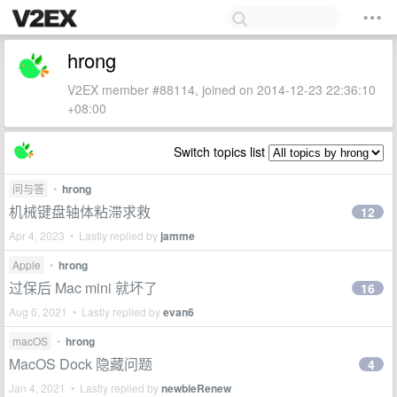
hrong
V2EX member #88114, joined on 2014-12-23 22:36:10
+08:00
Switch topics list
问与答
•
hrong
机械键盘轴体粘滞求救
12
Apr 4, 2023 • Lastly replied by
jamme
Apple
•
hrong
过保后 Mac mini 就坏了
16
Aug 6, 2021 • Lastly replied by
evan6
macOS
•
hrong
MacOS Dock 隐藏问题
4
Jan 4, 2021 • Lastly replied by
newbieRenew