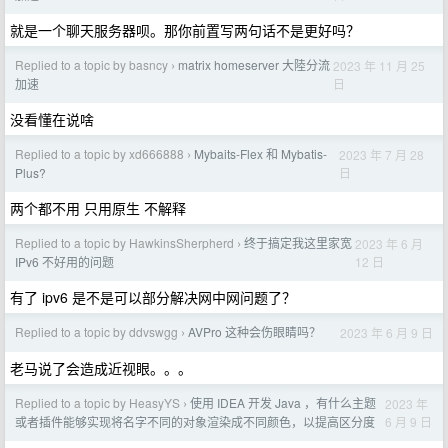
就是一个聊天服务器呗。那你前置写两句话不是更好吗？
Replied to a topic by basncy
matrix homeserver 大陸分流
2023 年 11 月 25
›
日
加速
没看懂在说啥
Replied to a topic by xd666888
Mybaits-Flex 和 Mybatis-
2023 年 7 月 28
›
日
Plus?
两个都不用 只用原生 不解释
Replied to a topic by HawkinsSherpherd
终于搞定我这里家宽
2023 年 6 月
›
12 日
IPv6 不好用的问题
有了 ipv6 是不是可以部分解决网中网问题了？
Replied to a topic by ddvswgg
AVPro 这种会伤眼睛吗？
2023 年 6 月 9 日
›
老马说了会造成近视眼。。。
Replied to a topic by HeasyYS
使用 IDEA 开发 Java ，有什么主题
2023 年
›
6 月 9 日
或者插件能够实现将名字不同的对象渲染成不同颜色，以提高区分度