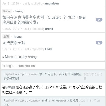
Apr 21, 2020 • Lastly replied by
amundsen
Kafka
•
hrong
如何在消息消费者多实例（Cluster）的情况下保证
2
应用级别的精确分发？
Dec 27, 2019 • Lastly replied by
hrong
反馈
•
hrong
无法搜索全站
6
Dec 12, 2019 • Lastly replied by
Livid
More topics by hrong
»
hrong's recent replies
Replied to a topic by lakie
想开个电信卡，请问有什么最便宜
2024 年 5 月 6
›
日
的保号套餐？
@
yangg
刚在江苏办了个，只有 200M 流量。6 号办的还给我按日数
扣去已用流量了，艹
Replied to a topic by basncy
matrix homeserver 大陸分流
2023 年 11 月 26
›
日
加速