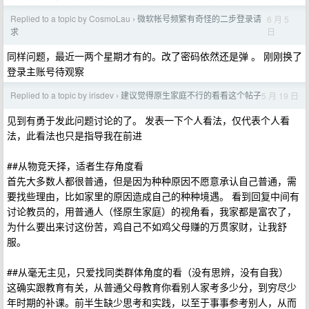
Replied to a topic by CosmoLau
微软帐号频繁有奇怪的二步登录请
6 月 5
›
日
求
同样问题，最近一两个星期才有的。改了密码依然还是弹 。 刚刚换了
登录主账号待观察
Replied to a topic by irisdev
建议觉得原生家庭不行的看看这个帖子
5 月 19 日
›
见到有勇于发此问题讨论的了。 发表一下个人看法，仅代表个人看
法，此看法也只是指导我在前进
##从物竞天择，适者生存角度看
首先大多数人都很普通，但是因为种种原因不愿意承认自己普通，需
要找些理由，比如家里的原因造成自己的种种境遇。 看到回复中间有
讨论教员的，用普通人（怪原生家庭）的视角看，我家都是富农了，
为什么要出来讨这份苦，鸡自己不如鸡父母赚的万贯家财，让我舒
服。
##从毫无主见，只爱找同类群体角度的看（没有思辨，没有自我）
这确实跟教育有关，从普通父母教育你看别人家考多少分，到穷尽少
年时期的补课。前半生缺少思考和实践，以至于事事参考别人，从而