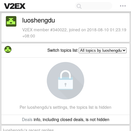
luoshengdu
V2EX member #340022, joined on 2018-08-10 01:23:19
+08:00
Switch topics list
Per luoshengdu's settings, the topics list is hidden
Deals
info, including closed deals, is not hidden
luoshengdu's recent replies