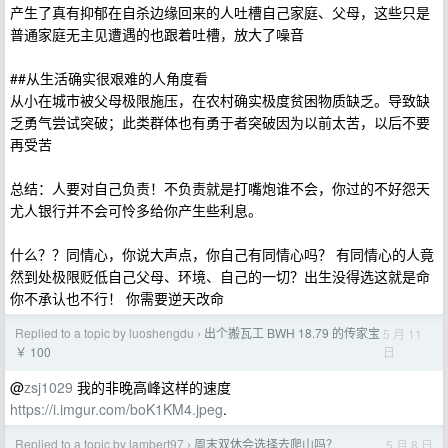
产生了真有抑郁在自杀边缘回来的人吐槽自己家庭、父母，这些只是
普通家庭无主见遭遇的也跟着吐槽，放大了噪音
##从生活确实很艰难的人角度看
从小在城市被父母极限施压，在农村确实极度贫困物质缺乏。导致缺
乏勇气尝试突破；此类群体也有勇于者突破因为以前太苦，以后不要
再受苦
总结：人要对自己负责！不负责就是打嘴炮谁不会，你过的不好怨天
尤人银行并不会可怜多给你产生些利息。
什么？？同情心，你说大声点，你自己有同情心吗？ 有同情心的人竟
然到处极限贬低自己父母、环境、自己的一切？出生没得选这就是命
你不承认也不行！ 你需要逆天改命
Replied to a topic by luoshengdu
出个搬瓦工 BWH 18.79 的传家宝
5 月 11
›
日
￥ 100
@
zsj1029
我的非晚高峰这样的速度
https://i.imgur.com/boK1KM4.jpeg
.
Replied to a topic by lambert97
周末双休会选择去爬山吗？
5 月 8 日
›