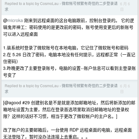
Replied to a topic by CosmoLau
微软帐号频繁有奇怪的二步登录请
6 月 6
›
日
求
@
microka
刚来到远程桌面的这台电脑跟前，控制台登录的。 它的逻
辑鬼斧神工：密码使用的是更改前的密码，账号使用变更后的新账号
可以进入远程桌面
1.装系统时登录了微软账号在本地电脑，它记住了微软账号和密码
2.在 5.26 日改了密码，电脑本地没有任何提示，远程都正常（一直记
住密码）
3.昨晚更改了主要登录账号，电脑的设置--账户信息可以看到主登录账
号变了
Replied to a topic by CosmoLau
微软帐号频繁有奇怪的二步登录请
6 月 6
›
日
求
[@agood #29 创建别名是不是就是添加邮箱地址，然后将新添加的邮
箱地址设置为主要，然后在登录首选项里取消旧邮箱地址的登录权
限？这样的话好不习惯，相当于更改了微软帐户的主户名。]
改了账户的主要邮箱后，一台使用 RDP 远程桌面的电脑，远程桌面
无法登陆了，暂时没办法连接上去重启。。。