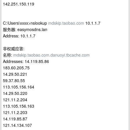
142.251.150.119
C:\Users\xxxx>nslookup
mdskip.taobao.com
10.1.1.7
服务器: easymosdns.lan
Address: 10.1.1.7
非权威应答:
名称:
mdskip.taobao.com.danuoyi.tbcache.com
Addresses: 14.119.85.86
183.60.205.75
14.29.50.221
59.37.80.55
113.105.156.164
14.29.50.220
121.11.2.204
113.105.156.163
121.11.2.203
14.119.85.87
121.14.134.107