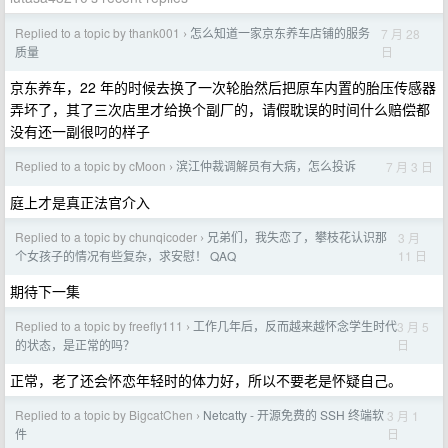
Replied to a topic by thank001
怎么知道一家京东养车店铺的服务
7 月 28
›
日
质量
京东养车，22 年的时候去换了一次轮胎然后把原车内置的胎压传感器
弄坏了，其了三次店里才给换个副厂的，请假耽误的时间什么赔偿都
没有还一副很叼的样子
Replied to a topic by cMoon
滨江仲裁调解员有大病，怎么投诉
7 月 3 日
›
庭上才是真正法官介入
Replied to a topic by chunqicoder
兄弟们，我失恋了，攀枝花认识那
3 月
›
11 日
个女孩子的情况有些复杂，求安慰！ QAQ
期待下一集
Replied to a topic by freefly111
工作几年后，反而越来越怀念学生时代
3 月 5
›
日
的状态，是正常的吗？
正常，老了还会怀恋年轻时的体力好，所以不要老是怀疑自己。
Replied to a topic by BigcatChen
Netcatty - 开源免费的 SSH 终端软
3 月 1
›
日
件