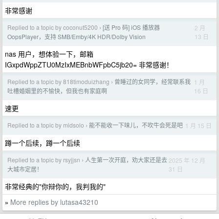
非常感谢
Replied to a topic by coconut5200
[送 Pro 码] iOS 播放器
2 月
›
13 日
OopsPlayer，支持 SMB/Emby/4K HDR/Dolby Vision
nas 用户，想体验一下，邮箱
IGxpdWppZTU0MzIxMEBnbWFpbC5jb20= 非常感谢！
Replied to a topic by 818timoduizhang
曾睡过的女同学，经常联系我
1 月
›
16 日
吐槽婚姻里的不愉快，但我也有家庭啊
速更
Replied to a topic by midsolo
能不能收一下味儿，不吹牛会死是吧
1 月 15 日
›
蹲一个后续，蹲一个后续
Replied to a topic by rsyjjsn
人生第一次开庭，劝大家还是去
2025 年 12 月
›
31 日
大城市定居！
非常经典的"你辩你的，我判我的"
More replies by lutasa43210
»