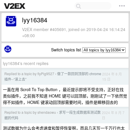
lyy16384
V2EX member #405691, joined on 2019-04-24 16:14:24
+08:00
Switch topics list
lyy16384's recent replies
Replied to a topic by flyPig9527
做了一款回到顶部的 chrome
2024 年 8 月
›
15 日
插件--“滚上去”
一直在用 Scroll To Top Button ，最近提示即将不受支持，正好在找
类似插件，之前我不知道 HOME 键可以回顶部，刚刚试了一下依然觉
得不如插件，HOME 键滚动回顶部需要时间，插件是瞬移回去的
Replied to a topic by shendaowu
求写一段生成数据库测试数
2024 年 8 月 7
›
日
据的代码
测试数据为什么会考虑速度和暂停恢复啊，而且几天写一千万行也太