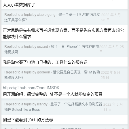
太太小看数据库了
Replied to a topic by xiaoleigong
做一个基于手机号的消息发
2022 年 5 月
›
26 日
送工具怎么样？
正常思路是先有需求再考虑实现方案，而不是先有实现方案再去想它
能解决什么需求
Replied to a topic by quzard
收了一台 iPhone11 有推荐的电
2022 年 5 月 25
›
日
池更换吗
我是淘宝买了电池自己换的，工具什么的都有送
Replied to a topic by godleon
话说要是自己实现一套 IM 的功
2022 年 5 月
›
25 日
能难度大吗？
https://github.com/OpenIMSDK
用开源的吧，感觉完整的 IM 不是一个人就能搞定的项目
Replied to a topic by lcandy
重写了一个选择链接文本的浏览器
2022 年 5 月
›
11 日
插件 Select like a Boss
刚想下载看到了#1 的方法😝