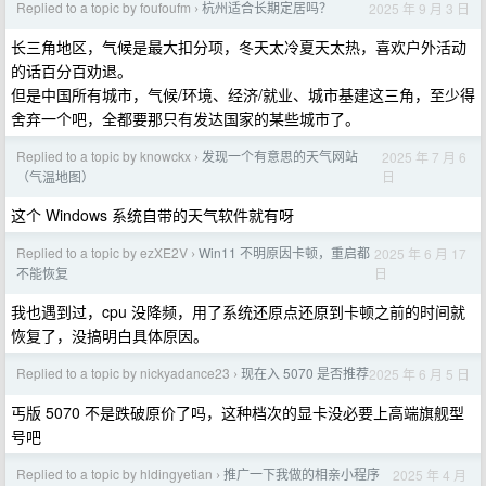
Replied to a topic by foufoufm
杭州适合长期定居吗？
2025 年 9 月 3 日
›
长三角地区，气候是最大扣分项，冬天太冷夏天太热，喜欢户外活动
的话百分百劝退。
但是中国所有城市，气候/环境、经济/就业、城市基建这三角，至少得
舍弃一个吧，全都要那只有发达国家的某些城市了。
Replied to a topic by knowckx
发现一个有意思的天气网站
2025 年 7 月 6
›
日
（气温地图）
这个 Windows 系统自带的天气软件就有呀
Replied to a topic by ezXE2V
Win11 不明原因卡顿，重启都
2025 年 6 月 17
›
日
不能恢复
我也遇到过，cpu 没降频，用了系统还原点还原到卡顿之前的时间就
恢复了，没搞明白具体原因。
Replied to a topic by nickyadance23
现在入 5070 是否推荐
2025 年 6 月 5 日
›
丐版 5070 不是跌破原价了吗，这种档次的显卡没必要上高端旗舰型
号吧
Replied to a topic by hldingyetian
推广一下我做的相亲小程序
2025 年 4 月
›