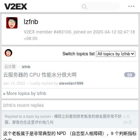
lzfnb
V2EX member #483100, joined on 2020-04-12 02:47:18
+08:00
Switch topics list
云计算
•
lzfnb
云服务器的 CPU 性能水分很大啊
59
Jan 13, 2022 • Lastly replied by
stevefan1999
More topics by lzfnb
»
lzfnb's recent replies
Replied to a topic by runxin
裸辞之后看到原老板发的朋友圈非常不舒
4 月
›
29 日
服，那我也在这里评价他几句
这个老板属于是非常典型的 NPD （自恋型人格障碍），9 个判断指标