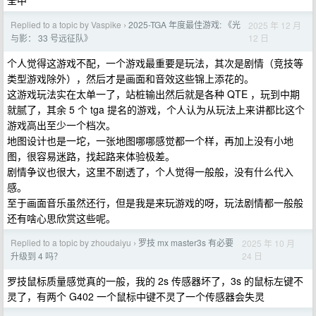
全中
Replied to a topic by Vaspike
2025-TGA 年度最佳游戏: 《光
2025 年 12 月
›
12 日
与影： 33 号远征队》
个人觉得这游戏不配，一个游戏最重要是玩法，其次是剧情（竞技等
类型游戏除外），然后才是画面和音效这些锦上添花的。
这游戏玩法实在太单一了，站桩输出然后就是各种 QTE ，玩到中期
就腻了，其余 5 个 tga 提名的游戏，个人认为从玩法上来讲都比这个
游戏高出至少一个档次。
地图设计也是一坨，一张地图哪哪感觉都一个样，再加上没有小地
图，很容易迷路，找起路来体验极差。
剧情争议也很大，这里不剧透了，个人觉得一般般，没有什么代入
感。
至于画面音乐虽然还行，但是我是来玩游戏的呀，玩法剧情都一般般
还有啥心思欣赏这些呢。
Replied to a topic by zhoudaiyu
罗技 mx master3s 有必要
2025 年 10 月
›
24 日
升级到 4 吗？
罗技鼠标质量感觉真的一般，我的 2s 传感器坏了，3s 的鼠标左键不
灵了，有两个 G402 一个鼠标中键不灵了一个传感器会失灵