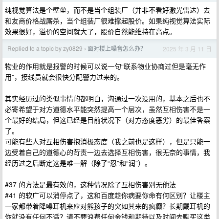
纯视觉算法是个壁垒，而不是当个组装厂（并非不看好激光雷达）去
和友商价格战厮杀，当个组装厂很难撑起股价。如果纯视觉算法实际
效果很好，溢价的空间就大了，股价自然能维持在高点。
Replied to a topic by zy0829
面对楼上噪音怎么办？
2025 年 3 月 11 日
›
物业的作用就是报警的时候可以说一句“联系物业协商过但是毫无作
用”，接线员就会很快分配警力过来的。
其实经历过的类似事情的都明白，沟通过一次没用的，基本之后也不
必寄希望于对方道德水平能突然提高一个层次，虽然互相伤害不是一
个最好的结局，但这已经是目前状况下（对方态度恶劣）的最佳答案
了。
可能有些人对互相伤害抱消极态度（我之前也是这样），但是只能一
边受着自己的道德心的苛责一边去选择互相伤害，很无奈的事情，我
经历过之后断定这是唯一解（除了“忍”和“润”）。
#37 的方法是最有效的，这种情况除了互相伤害别无他法
#41 的软广可以消停点了，这和百度趁你病要你命有何区别？让楼主
一家都带着降噪耳机来应对熊孩子的突如其来的疯癫？长期戴耳机的
你就没有任何不适？请不要浪费任何金钱和期待以及时间去购买这类