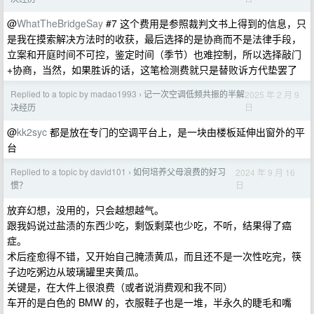
@
WhatTheBridgeSay
#7 这个费用是参照裁判文书上得到的信息，只
是我在摸索解决方法时的收获，最后选择的是协商而不是法律手段，
立案和开庭时间不可控，鉴定时间（季节）也难控制，所以选择敲门
+协商，当然，如果胜诉的话，这笔检测费就只是替败诉方代垫罢了
Replied to a topic by madao1993
记一次空调低频共振的半解
2025 年 2 月 9
›
日
决经历
@
kk2syc
都是放在专门的空调平台上，是一块由楼板延伸出窗外的平
台
Replied to a topic by david101
如何培养父母浪费的好习
2024 年 9 月 16
›
日
惯？
放弃幻想，没用的，只会越想越气。
跟我妈说过盐渍的东西少吃，剩饭剩菜也少吃，不听，结果得了癌
症。
术后痊愈得不错，又开始自己腌渍黄瓜，而且还不是一次性吃完，筷
子边吃粥边从玻璃罐里夹黄瓜。
关键是，在大件上很浪费（或者说消费观和我不同）
车开的是白色的 BMW 的，衣服鞋子也是一堆，半永久的睫毛和嘴