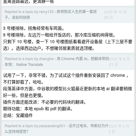
置离道路最远，更清静一些
Replied to a topic by rainy123
即将购买人生的第一套房
2025 年 10 月
›
26 日
子，该如何抉择
3 号楼排除，拐角经常有车鸣笛。
9 号楼排除，左边万一租给开饭店的，那冷库压缩机响得很。
只剩下 10 号楼，查一下 10 号楼图纸看看避开设备层（上下三层不要
选）。选择西边边户。不想赌邻居素质就选顶楼。
Replied to a topic by zhanghe
用 Chrome 内置 AI，把翻译带回
2025 年 8 月
›
21 日
本地： Native Translate
试用了一下，非常不错，为了试试这个插件重新安装回了 chrome ，
不打算卸载了，哈哈。
段落英译中方面，中谷歌的模型比火狐最近更新的本地 ai 翻译要稍微
好一些，但是也更慢。
插件方面还能改进：不必要的代码块的翻译。
期待功能：本地 epub 和 pdf 的翻译。
总结：宝藏插件
Replied to a topic by paopaotang001
没开过电车，特斯拉为什
2025 年 4 月
›
2 日
么坚持纯视觉？