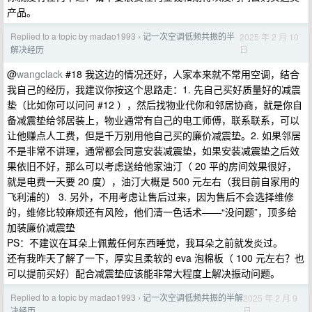
产品。
Replied to a topic by madao1993
记一次空调低频共振的半
2025 年 2 月 10
›
日
解决经历
@
wangclack
#18 我这边的情况还好，人家本来就不常用空调，结合
我自己的经历，我建议你按这个思路走：1. 先自己买好质量好的减震
垫（比如你可以问问 #12 ），然后找物业代你和邻居协商，就是你自
备减震垫给邻居装上，物业通常有自己的电工师傅，联系联系，可以
让他赚点人工费，但是千万别用他自己买的廉价减震垫。2. 如果邻居
不是非常不讲理，通常都会同意安装减震垫，如果安装减震垫之后效
果依旧不好，那么可以考虑送给他家油汀（ 20 平的房间效果很好，
就是电费一天要 20 度），油汀大概是 500 元左右（我目前自家用的
飞利浦的） 3. 另外，不用考虑让售后过来，因为售后不会选择维修
的，维修比较麻烦还有风险，他们清一色话术——“没问题”，顶多给
加装廉价减震垫
PS：不建议在耳朵上佩戴任何东西睡觉，我耳朵之前就发炎过。
还有我昨天了解了一下，厚实且柔软的 eva 泡棉板（ 100 元左右？也
可以提前买好）配合减震垫应该能非常大程度上解决振动问题。
Replied to a topic by madao1993
记一次空调低频共振的半解
2025 年 2 月 9
›
日
决经历