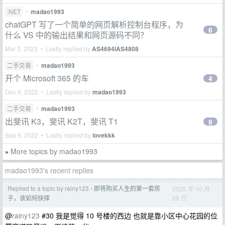
.NET
•
madao1993
chatGPT 写了一个简单的网页解析控制台程序，为
6
什么 VS 中的输出结果和网页源码不同？
Mar 3, 2023 • Lastly replied by
AS4694lAS4808
二手交易
•
madao1993
开个 Microsoft 365 的车
4
Dec 6, 2022 • Lastly replied by
madao1993
二手交易
•
madao1993
出斐讯 K3，斐讯 K2T，斐讯 T1
8
Sep 6, 2022 • Lastly replied by
iovekkk
More topics by madao1993
»
madao1993's recent replies
Replied to a topic by rainy123
即将购买人生的第一套房
2025 年 10 月
›
26 日
子，该如何抉择
@
rainy123
#30 我是觉得 10 号楼的西边 也就是靠小区中心花园的位