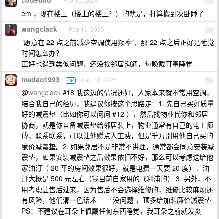
codebird
Feb 10, 2025
17
em ，现在楼上（楼上的楼上？）的就是，打算搬到次卧睡了
wangclack
Feb 10, 2025
18
"愿意在 22 点之前减少空调使用频率"，那 22 点之后正好是睡觉
时间怎么办？
正好也遇到类似问题，还没找邻居沟通，每晚戴耳塞睡觉
madao1993
Feb 10, 2025
OP
19
@
wangclack
#18 我这边的情况还好，人家本来就不常用空调，
结合我自己的经历，我建议你按这个思路走：1. 先自己买好质量
好的减震垫（比如你可以问问 #12 ），然后找物业代你和邻居
协商，就是你自备减震垫给邻居装上，物业通常有自己的电工师
傅，联系联系，可以让他赚点人工费，但是千万别用他自己买的
廉价减震垫。2. 如果邻居不是非常不讲理，通常都会同意安装减
震垫，如果安装减震垫之后效果依旧不好，那么可以考虑送给他
家油汀（ 20 平的房间效果很好，就是电费一天要 20 度），油
汀大概是 500 元左右（我目前自家用的飞利浦的） 3. 另外，不
用考虑让售后过来，因为售后不会选择维修的，维修比较麻烦还
有风险，他们清一色话术——“没问题”，顶多给加装廉价减震垫
PS：不建议在耳朵上佩戴任何东西睡觉，我耳朵之前就发炎