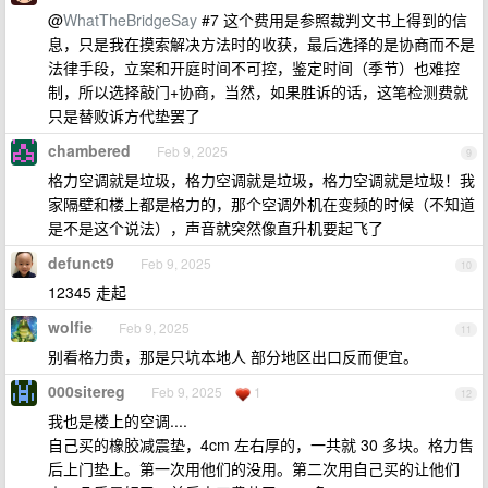
@
WhatTheBridgeSay
#7 这个费用是参照裁判文书上得到的信
息，只是我在摸索解决方法时的收获，最后选择的是协商而不是
法律手段，立案和开庭时间不可控，鉴定时间（季节）也难控
制，所以选择敲门+协商，当然，如果胜诉的话，这笔检测费就
只是替败诉方代垫罢了
chambered
Feb 9, 2025
9
格力空调就是垃圾，格力空调就是垃圾，格力空调就是垃圾！我
家隔壁和楼上都是格力的，那个空调外机在变频的时候（不知道
是不是这个说法），声音就突然像直升机要起飞了
defunct9
Feb 9, 2025
10
12345 走起
wolfie
Feb 9, 2025
11
别看格力贵，那是只坑本地人 部分地区出口反而便宜。
000sitereg
Feb 9, 2025
1
12
我也是楼上的空调....
自己买的橡胶减震垫，4cm 左右厚的，一共就 30 多块。格力售
后上门垫上。第一次用他们的没用。第二次用自己买的让他们