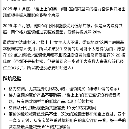
2025 年 1 月底，“楼上上”的另一间卧室的同型号的格力空调也开始出
现低频共振从而影响我整个房屋
2025 年 2 月初，他卧室门外即能感受到低频共振，但是室内没有共
振，两个格力空调经过安装减震垫，低频共振减弱 20%
最后双方达成共识，“楼上上”女主人人不错，委婉地以“这两个房间基
本很难得有人使用，所以如果换个空调的话可能不太划算”为由，愿意
在 22 点之前减少空调使用频率且将温度设置为维修师傅推荐的 22 摄
氏度（虽然还是有共振，但是做到这一步对于大多数人来说应该已经
仁至义尽了，所以我也没必要咄咄逼人）
踩坑经验
格力空调，尤其是外机比较小的，谨慎购买（维修师傅的暗示）
格力空调的廉价产品不要购买，“楼上上”的其它空调没有噪音问
题，只有两款同型号的低端产品出现了低频共振
空调从开机到出现低频共振需要 10 分钟左右时间
廉价的橡胶减震垫效果不佳，这次的减震垫我在淘宝上查过，四个
一套 5 元钱，从淘宝某些踩过坑的用户的真实评价来看，好一些的
减震垫最高能减去 60%的共振噪音