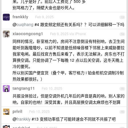
来。几乎是好了。前后人工费花了 500 多
别骂格力了，隔壁大金也是吵死人。
frankkly
Feb 9, 2025
13
@
ouqihang
#4 跟变频定频还有关系吗？？可以详细解释一下吗
xiaocongcong1
Feb 9, 2025 via iPhone
14
同样的情况，卧室格力的，房间不注意倒没有特别响，去卫生间
能听到轰隆隆吵，以前不知道是低频噪音楼下邻居上来威胁要拉
我家电闸。最后找官方售后来看了，表示无法解决，房东也不打
算换空调。只能协调了一下每晚 12 点以后关空调，这冬天晚上
冷的要死。
所以别买国产便宜货（叠个甲，客厅格力 i 铂金柜机空调制冷制
热效果都很好。）
tangtang11
Feb 10, 2025
15
共振没体验过，但是空调外机几年后的声音是真的响，别人家的
响，自家的也响！深受其害，并且高层换空调太麻烦也不划算
privil
Feb 10, 2025
16
@
frankkly
#13 变频功率低了可能转速会不同就不共振了吧