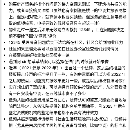
购买房产请务必找个有问题的格力空调来测试一下建筑抗共振的能
力，或者直接购买顶楼（虽然也有案例说是楼下的空调共振影响楼
上，但是相对较少，就算漏水也要买顶楼，但是务必要注意电梯导
致的低频噪音，电梯导致的低频噪音只有起诉一途）
物业走过一遍之后如果无效请立即拨打 12345 ，且在问题解决之
前不要给予回访“满意”评价
12345 受理噪音问题后会下达给所在社区，社区会给到物业压力
社区如果怠慢处事可以直接坐在社区办公室检查他们到岗情况
在报警前最好物业和社区都走一遍
遇到阿 sir 想草草结案可以选择在进门的时候就开始录像
近年（ 2021 还是 2022 年？）出台过一个法律，这之后的楼盘的
楼板撞击传声的标准提升了一些，有购房意愿的可以选择 2022 年
之后的楼盘，可能抗共振效果更好一些，或是以后维权有法可依？
实在想住鸽子窝的话，可以选择有预设供冷暖的房产，从外面看没
有一户安装有空调，在五线城市贵不了多少
低频共振的检测费用是三万左右，法律认可的鉴定只能委托当地法
院司法鉴定，从省法院提供的机构名单里面抽签，且 2023 年后有
鉴定资质的机构的鉴定结果也都不再具有法律效力
低频共振是否超标请参照《社会生活环境噪声排放标准》，低频共
振（尤其是由居民楼里面的固定设备导致的，比如空调）的标准和