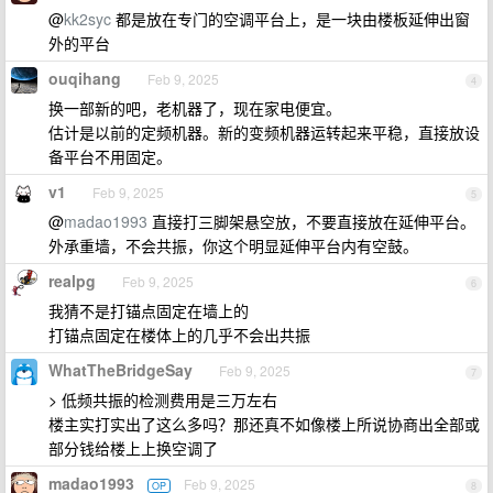
@
kk2syc
都是放在专门的空调平台上，是一块由楼板延伸出窗
外的平台
ouqihang
Feb 9, 2025
4
换一部新的吧，老机器了，现在家电便宜。
估计是以前的定频机器。新的变频机器运转起来平稳，直接放设
备平台不用固定。
v1
Feb 9, 2025
5
@
madao1993
直接打三脚架悬空放，不要直接放在延伸平台。
外承重墙，不会共振，你这个明显延伸平台内有空鼓。
realpg
Feb 9, 2025
6
我猜不是打锚点固定在墙上的
打锚点固定在楼体上的几乎不会出共振
WhatTheBridgeSay
Feb 9, 2025
7
> 低频共振的检测费用是三万左右
楼主实打实出了这么多吗？那还真不如像楼上所说协商出全部或
部分钱给楼上上换空调了
madao1993
Feb 9, 2025
OP
8