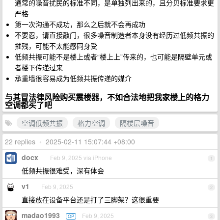
通常的噪音扰民的标准不同，是单独列出来的，且分贝标准要求更
严格
第一次沟通不成功，那么之后就不会再成功
不要忍，请直接敲门，很多噪音制造者本身没有经历过低频共振的
摧残，可能不太能感同身受
低频共振可能不是楼上或者“楼上上”传来的，也可能是隔壁单元或
者楼下传递过来
承重墙很容易成为低频共振传递的媒介
与其冒法律风险购买震楼器，不如合法地把我家楼上的格力
空调都买了吧
空调低频共振
格力空调
隔楼层噪音
22 replies
•
2025-02-11 15:07:44 +08:00
docx
Feb 9, 2025 via iPhone
1
低频共振很难受，深有体会
v1
Feb 9, 2025
2
直接放在设备平台还是打了三脚架？这很重要
madao1993
Feb 9, 2025
OP
3