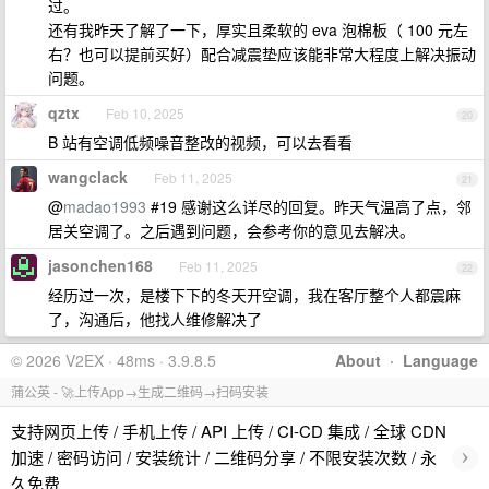
过。
还有我昨天了解了一下，厚实且柔软的 eva 泡棉板（ 100 元左
右？也可以提前买好）配合减震垫应该能非常大程度上解决振动
问题。
qztx
Feb 10, 2025
20
B 站有空调低频噪音整改的视频，可以去看看
wangclack
Feb 11, 2025
21
@
madao1993
#19 感谢这么详尽的回复。昨天气温高了点，邻
居关空调了。之后遇到问题，会参考你的意见去解决。
jasonchen168
Feb 11, 2025
22
经历过一次，是楼下下的冬天开空调，我在客厅整个人都震麻
了，沟通后，他找人维修解决了
© 2026 V2EX · 48ms · 3.9.8.5
About
·
Language
蒲公英 - 🚀上传App→生成二维码→扫码安装
支持网页上传 / 手机上传 / API 上传 / CI-CD 集成 / 全球 CDN
›
加速 / 密码访问 / 安装统计 / 二维码分享 / 不限安装次数 / 永
久免费