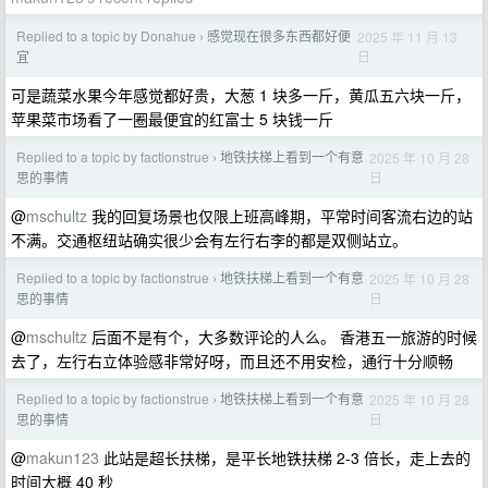
Replied to a topic by Donahue
感觉现在很多东西都好便
2025 年 11 月 13
›
日
宜
可是蔬菜水果今年感觉都好贵，大葱 1 块多一斤，黄瓜五六块一斤，
苹果菜市场看了一圈最便宜的红富士 5 块钱一斤
Replied to a topic by factionstrue
地铁扶梯上看到一个有意
2025 年 10 月 28
›
日
思的事情
@
mschultz
我的回复场景也仅限上班高峰期，平常时间客流右边的站
不满。交通枢纽站确实很少会有左行右李的都是双侧站立。
Replied to a topic by factionstrue
地铁扶梯上看到一个有意
2025 年 10 月 28
›
日
思的事情
@
mschultz
后面不是有个，大多数评论的人么。 香港五一旅游的时候
去了，左行右立体验感非常好呀，而且还不用安检，通行十分顺畅
Replied to a topic by factionstrue
地铁扶梯上看到一个有意
2025 年 10 月 28
›
日
思的事情
@
makun123
此站是超长扶梯，是平长地铁扶梯 2-3 倍长，走上去的
时间大概 40 秒