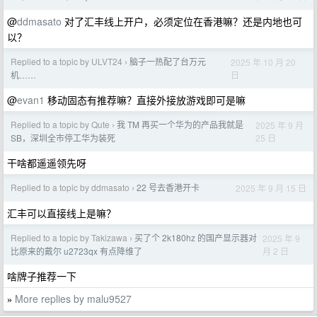
@
ddmasato
对了汇丰线上开户，必须定位在香港嘛？还是内地也可
以？
Replied to a topic by ULVT24
脑子一热配了台万元
2025 年 10 月 20
›
日
机……
@
evan1
移动固态有推荐嘛？直接外接放游戏即可是嘛
Replied to a topic by Qute
我 TM 再买一个华为的产品我就是
2025 年 9 月
›
25 日
SB，深圳全市停工华为装死
干啥都遥遥领先呀
Replied to a topic by ddmasato
22 号去香港开卡
2025 年 9 月 15 日
›
汇丰可以直接线上是嘛？
Replied to a topic by Takizawa
买了个 2k180hz 的国产显示器对
2025 年 9
›
月 2 日
比原来的戴尔 u2723qx 有点降维了
啥牌子推荐一下
More replies by malu9527
»