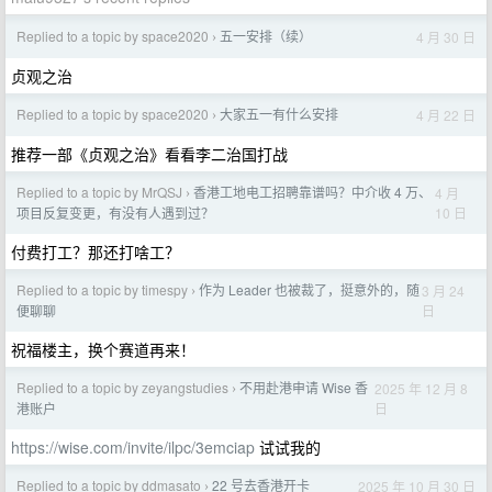
Replied to a topic by space2020
五一安排（续）
4 月 30 日
›
贞观之治
Replied to a topic by space2020
大家五一有什么安排
4 月 22 日
›
推荐一部《贞观之治》看看李二治国打战
Replied to a topic by MrQSJ
香港工地电工招聘靠谱吗？中介收 4 万、
4 月
›
10 日
项目反复变更，有没有人遇到过？
付费打工？那还打啥工？
Replied to a topic by timespy
作为 Leader 也被裁了，挺意外的，随
3 月 24
›
日
便聊聊
祝福楼主，换个赛道再来！
Replied to a topic by zeyangstudies
不用赴港申请 Wise 香
2025 年 12 月 8
›
日
港账户
https://wise.com/invite/ilpc/3emciap
试试我的
Replied to a topic by ddmasato
22 号去香港开卡
2025 年 10 月 30 日
›