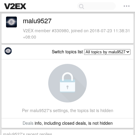
malu9527
V2EX member #330980, joined on 2018-07-23 11:38:31
+08:00
Switch topics list
Per malu9527's settings, the topics list is hidden
Deals
info, including closed deals, is not hidden
malu9527's recent replies