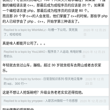
触的编程语言是 c++，那最后成为成程序员的应该是 20 个，如果第
一个编程语言是 php，那最后成为程序员的应该是 80 个。
而且那 20 个学 c++的人会发现，他们掌握了 c++的时候，那些学 php
的人已经学会了 php 、c++，开始学第三种语言了。
Replied to a topic by WishMeLz
吐槽一下公司，笑死我
2020 年 12 月 25
›
日
了，哈哈哈哈
真是啥人都能开公司了。。。
Replied to a topic by YouLMAO
程序员 7 人运动, 有啥好推
2020 年 12 月 23
›
日
荐的么
年轻就去坐过山车，蹦极。超过 30 岁就坐缆车去爬山或者去农家
乐。
Replied to a topic by funbox
日常涨知识系列-惊天地泣鬼神
2020 年 12 月
›
23 日
的 sql， 300 行~~
这是不想让人抢饭碗吧？升级业务老老实实还得找他。
Replied to a topic by ymyqwe
入职苏州微软一个月感想
2020 年 12 月 23 日
›
阳光健康的感觉啊😭