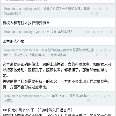
Replied to a topic by en20
父母给介绍了一个律师女孩，我要
2021 年 2 月
›
14 日
怎么展开呢？
有权人和有钱人找律师要慎重
Replied to a topic by Cyshall
M1 为什么这么强？
2020 年 12 月 30 日
›
因为别人不强
Replied to a topic by AilF
如果你的女朋友暗示你想要辞职后在家
2020 年 12
›
月 30 日
待业，并表示男方上班就可以了，你会同意吗？
这本来就是正确的做法，男的上班挣钱，女的打理家务。如果女人可
以把家务劳动，照顾孩子，照顾长辈，都承担了。那当然会值得肯
定。
关键是整个社会需要有统一的观念，一方面不会出现工作过度竞争，
另一方面不会形成过度攀比。
Replied to a topic by onice
2021 年学 PHP ，是不是 49 年
2020 年 12 月 25
›
日
入国军
## 你太小瞧 php 了，知道啥叫入门语言吗？
我就打个夸张点的比喻吧，100 个人从头开始学编程，如果第一个接