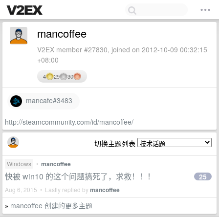
mancoffee
V2EX member #27830, joined on 2012-10-09 00:32:15
+08:00
4
29
30
mancafe#3483
http://steamcommunity.com/id/mancoffee/
切换主题列表
Windows
•
mancoffee
快被 win10 的这个问题搞死了，求救！！！
25
Aug 6, 2015 • Lastly replied by
mancoffee
mancoffee 创建的更多主题
»