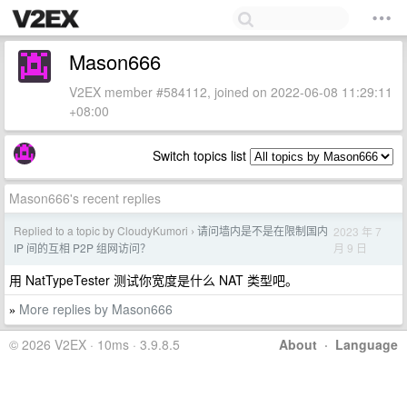
Mason666
V2EX member #584112, joined on 2022-06-08 11:29:11
+08:00
Switch topics list
Mason666's recent replies
Replied to a topic by CloudyKumori
请问墙内是不是在限制国内
2023 年 7
›
月 9 日
IP 间的互相 P2P 组网访问？
用 NatTypeTester 测试你宽度是什么 NAT 类型吧。
More replies by Mason666
»
© 2026 V2EX · 10ms · 3.9.8.5
About
·
Language