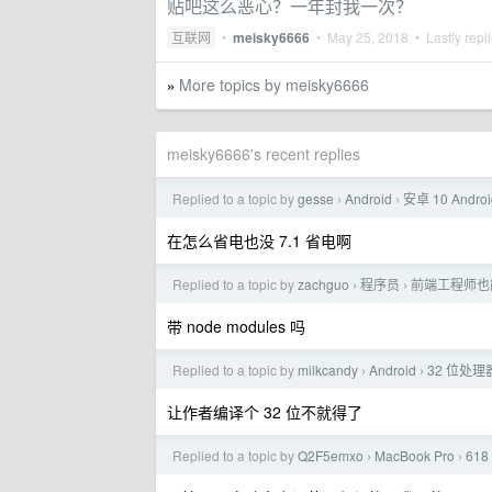
贴吧这么恶心？一年封我一次？
互联网
•
meisky6666
•
May 25, 2018
• Lastly repl
More topics by meisky6666
»
meisky6666's recent replies
Replied to a topic by
gesse
Android
安卓 10 Andr
›
›
在怎么省电也没 7.1 省电啊
Replied to a topic by
zachguo
程序员
前端工程师也
›
›
带 node modules 吗
Replied to a topic by
milkcandy
Android
32 位处
›
›
让作者编译个 32 位不就得了
Replied to a topic by
Q2F5emxo
MacBook Pro
61
›
›