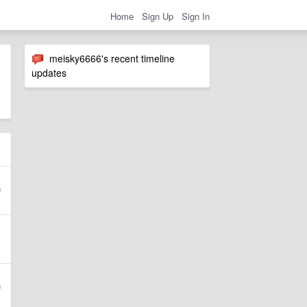
Home
Sign Up
Sign In
meisky6666's recent timeline
updates