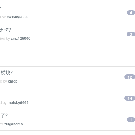
？
4
d by
meisky6666
 版更卡？
2
lied by
zmz125000
个模块？
12
ed by
xmcp
14
ed by
meisky6666
行了？
1
 by
Yuigahama