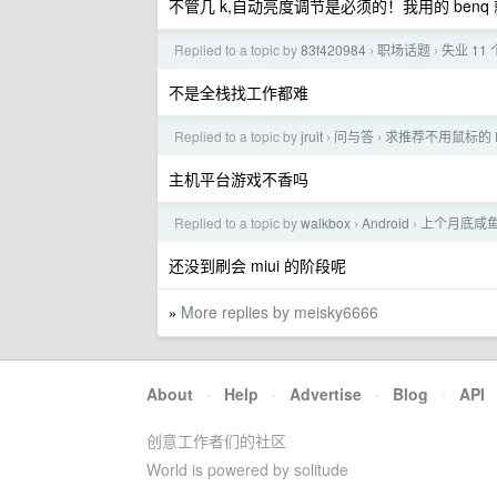
不管几 k,自动亮度调节是必须的！我用的 ben
Replied to a topic by
83f420984
职场话题
失业 11 个
›
›
不是全栈找工作都难
Replied to a topic by
jruit
问与答
求推荐不用鼠标的 
›
›
主机平台游戏不香吗
Replied to a topic by
walkbox
Android
上个月底咸鱼
›
›
还没到刷会 miui 的阶段呢
More replies by meisky6666
»
About
·
Help
·
Advertise
·
Blog
·
API
创意工作者们的社区
World is powered by solitude