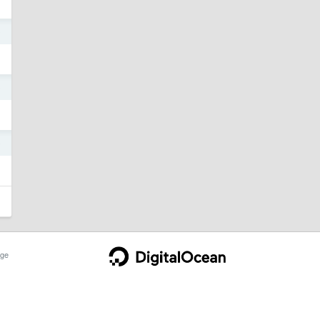
0
0
0
ge