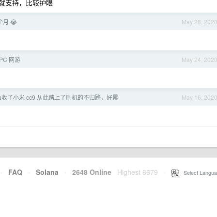
q 就支持，比较护眼
月 😭️
May 28, 202
PC 网游
May 24, 202
收了小米 cc9 从此踏上了刷机的不归路，好累
May 16, 202
·
FAQ
·
Solana
·
2648 Online
Highest 6679
·
Select Langua