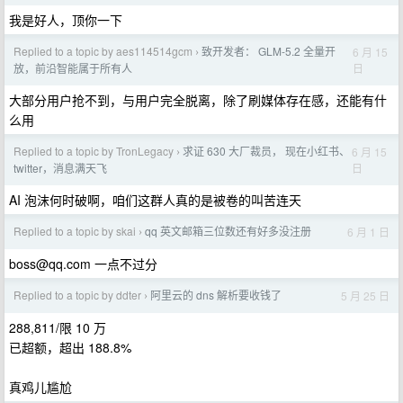
我是好人，顶你一下
Replied to a topic by aes114514gcm
致开发者： GLM-5.2 全量开
6 月 15
›
日
放，前沿智能属于所有人
大部分用户抢不到，与用户完全脱离，除了刷媒体存在感，还能有什
么用
Replied to a topic by TronLegacy
求证 630 大厂裁员， 现在小红书、
6 月 15
›
日
twitter，消息满天飞
AI 泡沫何时破啊，咱们这群人真的是被卷的叫苦连天
Replied to a topic by skai
qq 英文邮箱三位数还有好多没注册
6 月 1 日
›
boss@qq.com
一点不过分
Replied to a topic by ddter
阿里云的 dns 解析要收钱了
5 月 25 日
›
288,811/限 10 万
已超额，超出 188.8%
真鸡儿尴尬