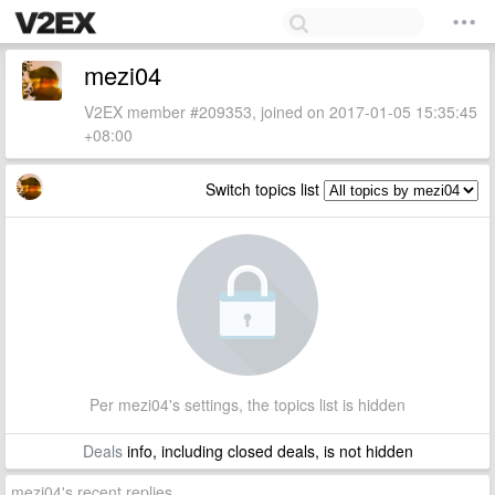
mezi04
V2EX member #209353, joined on 2017-01-05 15:35:45
+08:00
Switch topics list
Per mezi04's settings, the topics list is hidden
Deals
info, including closed deals, is not hidden
mezi04's recent replies