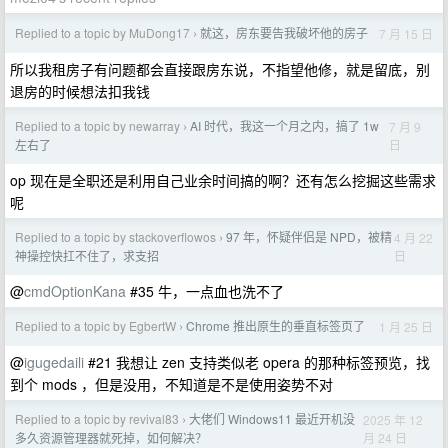
Replied to a topic by MuDong17
就这，房东要告我破坏他的房子
7 月 15 日
›
所以我租房子有问题都会直接跟房东说，不指望他修，就是留底，别
退房的时候想法扣我钱
Replied to a topic by newarray
AI 时代，我这一个月之内，搞了 1w
7 月 9
›
日
左右了
op 现在是全职还是利用自己业余时间搞的啊？还有怎么挖掘这些需求
呢
Replied to a topic by stackoverflowos
97 年，怀疑伴侣是 NPD，被精
4 月 22
›
日
神操控快扛不住了，求支招
@
cmdOptionKana
#35 牛，一点血也洗不了
Replied to a topic by EgbertW
Chrome 推出原生的垂直标签页了
1 月 25 日
›
@
igugedaili
#21 我想让 zen 支持类似老 opera 的那种标签预览，找
到个 mods ，但是没用，不知道是不是使用姿势不对
Replied to a topic by revival83
大佬们 Windows11 最近开机没
2025 年 12
›
月 24 日
多久资源管理器就死掉，如何解决？