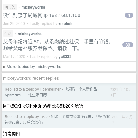
问与答
•
mickeyworks
微信封禁了局域网 ip 192.168.1.100
4
Jun 29, 2020 • Lastly replied by
vmebeh
生活
•
mickeyworks
父母年纪将近 50，从没缴纳过社保，手里有笔钱，
39
想给父母补缴养老保险。请教一下。
Mar 17, 2020 • Lastly replied by
yc8332
More topics by mickeyworks
»
mickeyworks's recent replies
Replied to a topic by Hoenheimer
「送码」个人新作品
2021 年 10 月
›
9 日
Aphrodite——性生活日历
MTk5OXl1eGlhbkBnbWFpbC5jb20K 嘻嘻
Replied to a topic by lakie
如果一个城市经济没起来，但房价就
2021 年 3 月
›
7 日
被炒起来，以后会怎样？
河南南阳