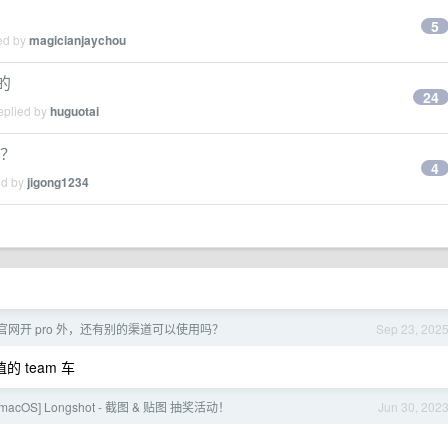
5
ied by
magicianjaychou
 的
24
eplied by
huguotai
定？
4
ed by
jigong1234
，除了官网开 pro 外，还有别的渠道可以使用吗？
Sep 23, 202
 team 车
macOS] Longshot - 截图 & 贴图 抽奖活动！
Jun 30, 202