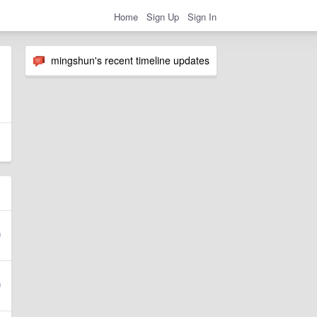
Home
Sign Up
Sign In
mingshun's recent timeline updates