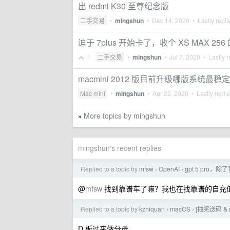
出 redmi K30 至尊纪念版
二手交易
•
mingshun
•
Dec 14, 2020
• Lastly repl
迫于 7plus 开始卡了，收个 XS MAX 256
1
二手交易
•
mingshun
•
Jul 7, 2020
• Lastly r
macmini 2012 版目前升级哪版系统最稳
Mac mini
•
mingshun
•
Apr 22, 2020
• Lastly repli
More topics by mingshun
»
mingshun's recent replies
Replied to a topic by
mfsw
OpenAI
gpt 5 pro
›
›
@
mfsw
找到靠谱车了嘛？我也在找靠谱的自充值的
Replied to a topic by
kzhiquan
macOS
[抽奖送码 & 
›
›
D 板过来做分母