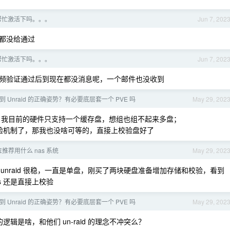
能帮忙激活下吗。。。
Jun 7, 202
都没给通过
能帮忙激活下吗。。。
Jun 7, 202
频验证通过后到现在都没消息呢，一个邮件也没收到
迁移到 Unraid 的正确姿势？有必要底层套一个 PVE 吗
May 29, 202
我目前的硬件只支持一个缓存盘，想组也组不起来多盘；
的校验机制了，那我也没啥可等的，直接上校验盘好了
推荐用什么 nas 系统
May 29, 202
 unraid 很稳，一直是单盘，刚买了两块硬盘准备增加存储和校验，看到
zfs 还是直接上校验
迁移到 Unraid 的正确姿势？有必要底层套一个 PVE 吗
May 29, 202
s 的逻辑是啥，和他们 un-raid 的理念不冲突么？