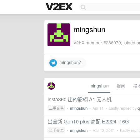
mingshun
V2EX member #286079, joined on
mingshunZ
mingshun
提问
技
Insta360 出的影翎 A1 无人机
二手交易
•
mingshun
•
Apr 11
• Lastly replied by
q
出全新 Gen10 plus 高配 E2224+16G
二手交易
•
mingshun
•
Mar 12, 2021
• Lastly repli