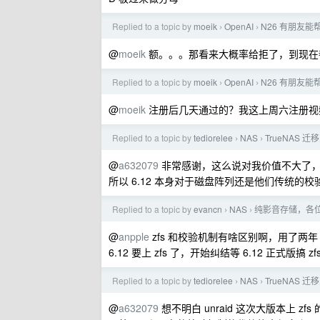
Replied to a topic by
moeik
OpenAI
N26 有朋友
›
›
@
moeik
额。。。那看来大概率给拒了，到现在
Replied to a topic by
moeik
OpenAI
N26 有朋友
›
›
@
moeik
注册后几天通过的？我这上周六注册视
Replied to a topic by
tediorelee
NAS
TrueNAS 
›
›
@
a632079
非常感谢，这么说对我价值不大了，
所以 6.12 本身对于磁盘阵列还是他们传统
Replied to a topic by
evancn
NAS
纯影音存储，各位
›
›
@
anpple
zfs 和校验机制有啥区别啊，用了两年
6.12 要上 zfs 了，开始纠结等 6.12 正式版搞 
Replied to a topic by
tediorelee
NAS
TrueNAS 
›
›
@
a632079
想不明白 unraid 这次大版本上 zf