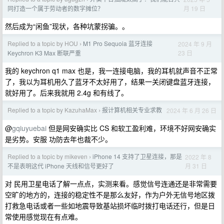
月 19 日
同打造一个属于劳动者的数字摊位？
然后成为“闲鱼”现状，各种坑蒙拐骗。。
Replied to a topic by HOU
M1 Pro Sequoia 蓝牙连接
2024 年 9 月
›
23 日
Keychron K3 Max 断联严重
我的 keychron q1 max 也是，我一连接电脑，我的耳机就声音不正常
了，我以为耳机用久了蓝牙不太好用了，结果一关闭键盘蓝牙连接，
就好用了。后来我就用 2.4g 和有线了。
Replied to a topic by KazuhaMax
报计算机相关专业求教
2024 年 6 月 26 日
›
@
gqiuyuebai
但是网安确实比 CS 和软工盈利难，环境不好网安确实
是劣势。安服 功防去年也裁不少。
Replied to a topic by mikeven
iPhone 14 支持了卫星连接，那是
2022 年 8
›
月 31 日
不是表明这代 iPhone 天线和信号更好了
对 民用卫星电话了解一点点，实测来看。感觉信号连通还是非常需要
空旷的地方的，连接的稳定性不是那么友好，作为户外无信号地区拨
打救急电话或者一些如地震导致基站损坏临时拨打电话还行，但是日
常使用感觉现在有点难。