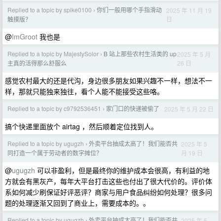
Replied to a topic by spike0100
你们一般用哪个手指滑动
2025 年 11 月 19
›
日
触摸版？
@
ImGroot
我也是
Replied to a topic by MajestySolor
B 站上那些农村生活类的 up
2025 年 5 月
›
26 日
主真的活得那么舒服么
感觉农村最大的还是代沟，身边很多朋友如果兴趣不一样，想法不一
样，那就只能独来独往，看个人能不能接受这些咯。
Replied to a topic by c9792536451
家门口的快递被偷了
2025 年 5 月 22 日
›
搞个快递里面放个 airtag ，然后顺着定位找到人。
Replied to a topic by ugugzh
外卖平台抽成太高了！我们能否共
2025 年 5
›
月 19 日
同打造一个属于劳动者的数字摊位？
@
ugugzh
可以非盈利，但是最终你的维护成本会很高，有利益的地
方就会有黑灰产，每年大平台打击这些也付出了很大代价的。评价体
系如何减少刷保证好评恶评？商家与用户食品纠纷如何处理？很多问
题的处理逐渐又回到了商业上，需要成本的。。
Replied to a topic by ugugzh
外卖平台抽成太高了！我们能否共
2025 年 5
›