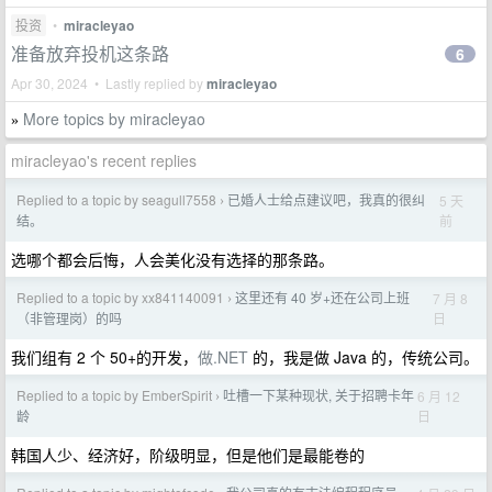
投资
•
miracleyao
准备放弃投机这条路
6
Apr 30, 2024 • Lastly replied by
miracleyao
More topics by miracleyao
»
miracleyao's recent replies
Replied to a topic by seagull7558
已婚人士给点建议吧，我真的很纠
5 天
›
前
结。
选哪个都会后悔，人会美化没有选择的那条路。
Replied to a topic by xx841140091
这里还有 40 岁+还在公司上班
7 月 8
›
日
（非管理岗）的吗
我们组有 2 个 50+的开发，
做.NET
的，我是做 Java 的，传统公司。
Replied to a topic by EmberSpirit
吐槽一下某种现状, 关于招聘卡年
6 月 12
›
日
龄
韩国人少、经济好，阶级明显，但是他们是最能卷的