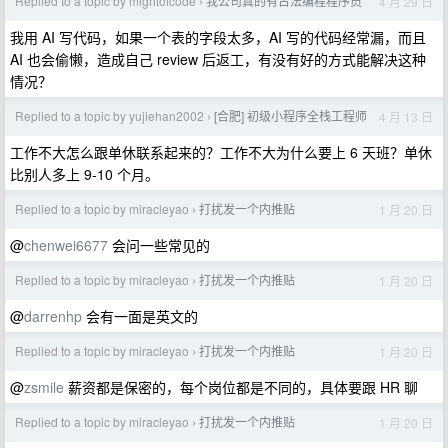
Replied to a topic by mightofcode
我公司真的有古法编程程序员
4 月 29 日
›
我用 AI 写代码，如果一个表的字段太多，AI 写的代码经常漏，而且
AI 也会偷懒，造成自己 review 后返工，有没有好的方式能解决这种
情况？
Replied to a topic by yujiehan2002
[合肥] 初级小程序全栈工程师
4 月 13 日
›
工作不大怎么跟单休联系起来的？工作不大为什么要上 6 天班？单休
比别人多上 9-10 个月。
Replied to a topic by miracleyao
打扰发一个内推贴
1 月 20 日
›
@
chenwei6677
会问一些常见的
Replied to a topic by miracleyao
打扰发一个内推贴
1 月 20 日
›
@
darrenhp
会有一面是英文的
Replied to a topic by miracleyao
打扰发一个内推贴
1 月 20 日
›
@
zsmile
薪资都是保密的，每个岗位都是不同的，具体要跟 HR 聊
Replied to a topic by miracleyao
打扰发一个内推贴
1 月 20 日
›